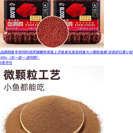
血鹦鹉鱼专用饲料观赏锦鲤热带鱼上浮鱼食长尾发财鱼大小颗粒鱼粮 双倍虾红素小粒
300g（买一送一 送同款）
0条评价