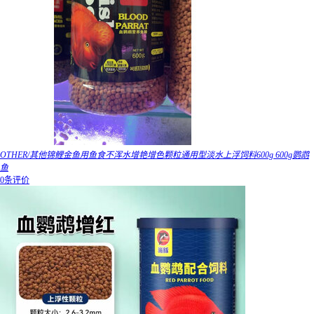
OTHER/其他锦鲤金鱼用鱼食不浑水增艳增色颗粒通用型淡水上浮饲料600g 600g鹦鹉
鱼
0条评价