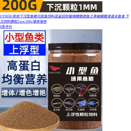
OTHER/其他下沉型鱼粮沉底鱼饲料蓝鲨招财猫锦鲤鹦鹉鱼兰寿蝴蝶鲤清道夫鱼食 下
沉饲料颗粒1mm/200g增体增色
0条评价