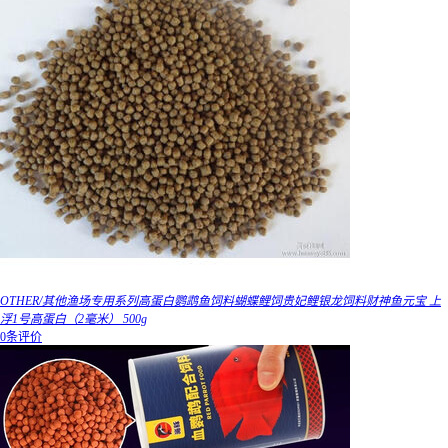
OTHER/其他渔场专用系列高蛋白鹦鹉鱼饲料蝴蝶鲤饲贵妃鲤银龙饲料财神鱼元宝 上
浮1号高蛋白（2毫米） 500g
0条评价