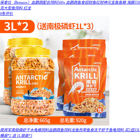
保拿仕（Bonuses）血鹦鹉配合饲料500g 血鹦鹉鱼食招财鱼红财神元宝鱼鱼粮 海豚350
克大型鱼饲料 红龙
0条评价
爬将军南极磷虾干水龟粮饲料血鹦鹉鱼饲料龙鱼热带鱼食冻干虾干鱼龟饲料 买2送33L
桶装*2 送 1L袋装*3