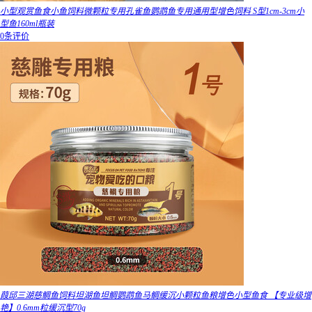
小型观赏鱼食小鱼饲料微颗粒专用孔雀鱼鹦鹉鱼专用通用型增色饲料 S型1cm-3cm小
型鱼160ml瓶装
0条评价
葭邱三湖慈鲷鱼饲料坦湖鱼坦鲷鹦鹉鱼马鲷缓沉小颗粒鱼粮增色小型鱼食 【专业级增
艳】0.6mm粒缓沉型70g