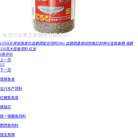
OTHER/其他保拿仕血鹦鹉配合饲料500g 血鹦鹉鱼食招财鱼红财神元宝鱼鱼粮 海豚
350克大型鱼饲料 红龙
0条评价
上一页
1/5
下一页
增艳鱼食
全兴水产饲料
红鲤鱼鱼苗
鼎极红
统一锦鲤鱼饲料
鹦鹉鱼饲料
银龙鱼粮