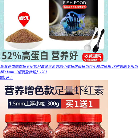
鱼食迷你鹦鹉鱼专用饲料白金宝蓝鹦鹉小型鱼热带鱼饲料小颗粒鱼粮 迷你鹦鹉专用饲
料0.1mm（缓沉型微粒）1201
0条评价