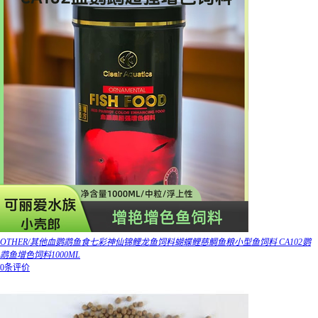
OTHER/其他血鹦鹉鱼食七彩神仙锦鲤龙鱼饲料蝴蝶鲤慈鲷鱼粮小型鱼饲料 CA102鹦
鹉鱼增色饲料1000ML
0条评价