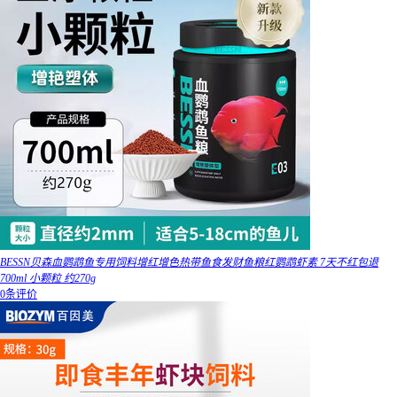
BESSN贝森血鹦鹉鱼专用饲料增红增色热带鱼食发财鱼粮红鹦鹉虾素 7天不红包退
700ml 小颗粒 约270g
0条评价