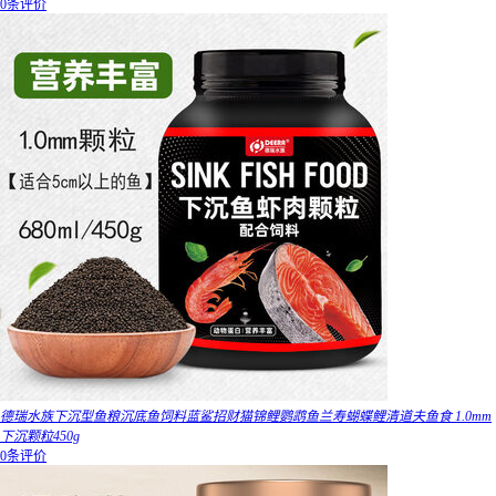
0条评价
德瑞水族下沉型鱼粮沉底鱼饲料蓝鲨招财猫锦鲤鹦鹉鱼兰寿蝴蝶鲤清道夫鱼食 1.0mm
下沉颗粒450g
0条评价