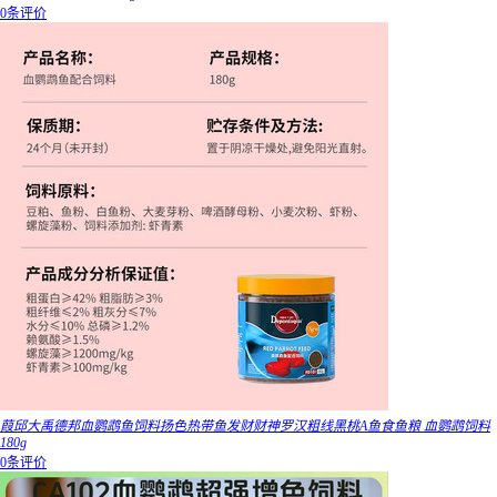
0条评价
葭邱大禹德邦血鹦鹉鱼饲料扬色热带鱼发财财神罗汉粗线黑桃A鱼食鱼粮 血鹦鹉饲料
180g
0条评价