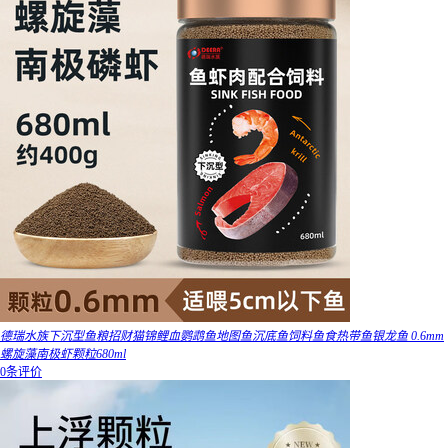
德瑞水族下沉型鱼粮招财猫锦鲤血鹦鹉鱼地图鱼沉底鱼饲料鱼食热带鱼银龙鱼 0.6mm
螺旋藻南极虾颗粒680ml
0条评价