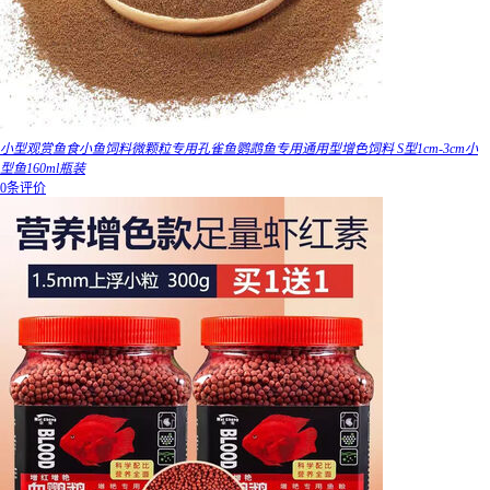
小型观赏鱼食小鱼饲料微颗粒专用孔雀鱼鹦鹉鱼专用通用型增色饲料 S型1cm-3cm小
型鱼160ml瓶装
0条评价