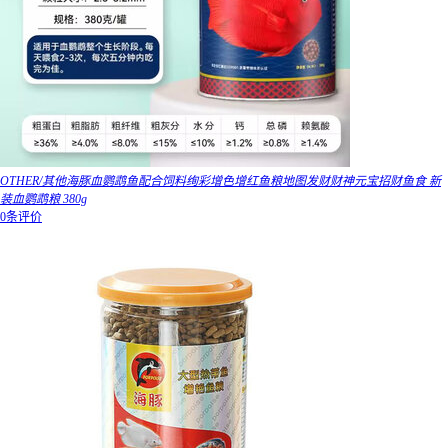
OTHER/其他海豚血鹦鹉鱼配合饲料绚彩增色增红鱼粮地图发财财神元宝招财鱼食 新
装血鹦鹉粮 380g
0条评价