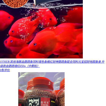
OTHER/其他海豚血鹦鹉鱼饲料增色鱼粮红财神鹦鹉鱼配合饲料元宝招财地图鱼食 升
级款血鹦鹉增红450g（中颗粒）
0条评价