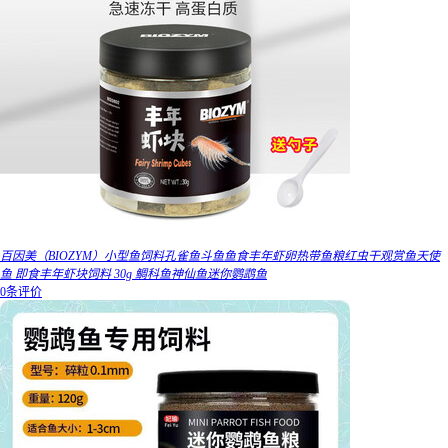
百因美（BIOZYM）小型鱼饲料孔雀鱼斗鱼鱼食丰年虾卵热带鱼粮红虫干观赏鱼天使
鱼 即食丰年虾块饲料 30g 鲷科鱼神仙鱼迷你鹦鹉鱼
0条评价