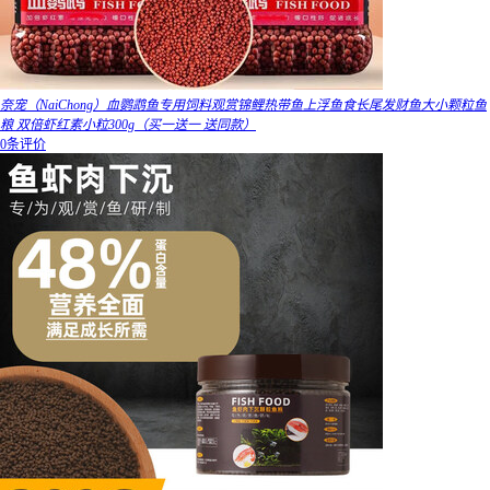
奈宠（NaiChong）血鹦鹉鱼专用饲料观赏锦鲤热带鱼上浮鱼食长尾发财鱼大小颗粒鱼
粮 双倍虾红素小粒300g（买一送一 送同款）
0条评价