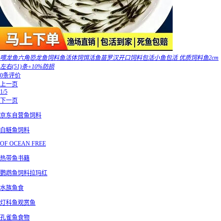
喂龙鱼六角恐龙鱼饲料鱼活体饲饵活鱼苗罗汉开口饲料包活小鱼包活 优质饲料鱼2cm
左右(51)条+10%防损
0条评价
上一页
1/5
下一页
京东自营鱼饲料
白鲢鱼饲料
OF OCEAN FREE
热带鱼书籍
鹦鹉鱼饲料拉玛红
水族鱼食
灯科鱼观赏鱼
孔雀鱼食物