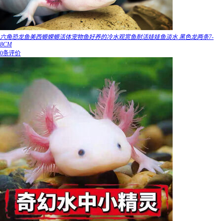
六角恐龙鱼美西螈蝾螈活体宠物鱼好养的冷水观赏鱼耐活娃娃鱼淡水 黑色龙两条7-
8CM
0条评价