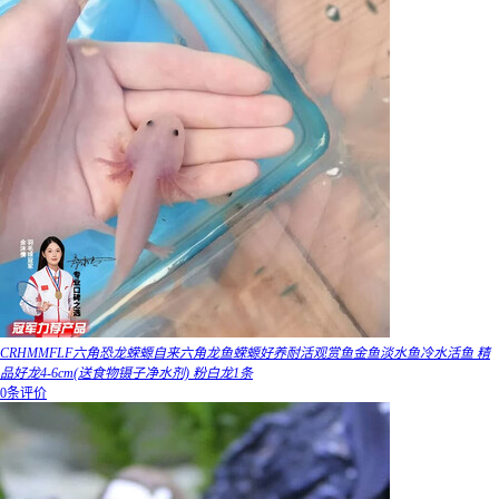
CRHMMFLF六角恐龙蝾螈自来六角龙鱼蝾螈好养耐活观赏鱼金鱼淡水鱼冷水活鱼 精
品好龙4-6cm(送食物镊子净水剂) 粉白龙1条
0条评价