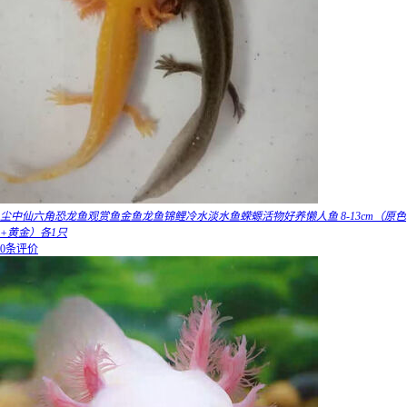
尘中仙六角恐龙鱼观赏鱼金鱼龙鱼锦鲤冷水淡水鱼蝾螈活物好养懒人鱼 8-13cm（原色
+黄金）各1只
0条评价