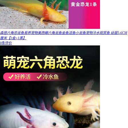
森悠六角恐龙鱼易养宠物美西螈六角龙鱼金鱼活鱼小龙鱼宠物冷水观赏鱼 幼苗5-6CM
厘米【1金+1黑】
0条评价