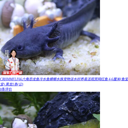
CRHMMFLF66六角恐龙鱼冷水鱼蝾螈水族宠物淡水好养易活观赏网红鱼 4-6厘米(鱼宝
宝) 黑龙1条(公)
0条评价