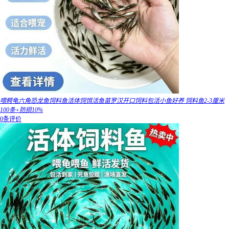
喂鳄龟六角恐龙鱼饲料鱼活体饲饵活鱼苗罗汉开口饲料包活小鱼好养 饲料鱼2-3厘米
100条+防损10%
0条评价