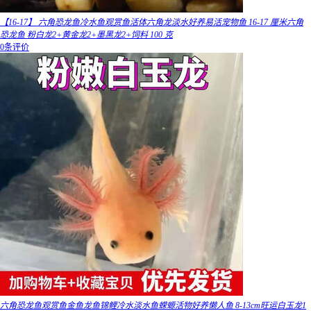
【16-17】 六角恐龙鱼冷水鱼观赏鱼活体六角龙淡水好养易活宠物鱼 16-17 厘米六角
恐龙鱼 粉白龙2+黄金龙2+墨黑龙2+饲料 100 克
0条评价
六角恐龙鱼观赏鱼金鱼龙鱼锦鲤冷水淡水鱼蝾螈活物好养懒人鱼 8-13cm旺运白玉龙1