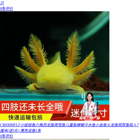
只
0条评价
CRHMMFLF小娃娃鱼六角恐龙鱼爬宠鱼儿童鱼蝾螈冷水鱼小金鱼火龙鱼观赏鱼陆 4-7
厘米(送3礼) 黄色龙鱼1条
0条评价