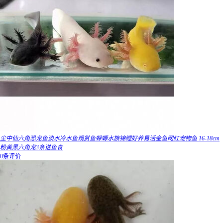
尘中仙六角恐龙鱼淡水冷水鱼观赏鱼蝾螈水族锦鲤好养易活金鱼网红宠物鱼 16-18cm
粉黄黑六角龙3条送鱼食
0条评价