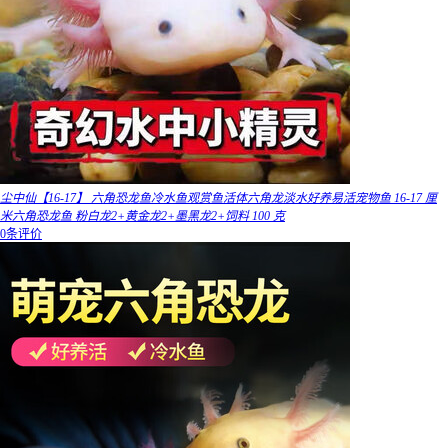
尘中仙【16-17】 六角恐龙鱼冷水鱼观赏鱼活体六角龙淡水好养易活宠物鱼 16-17 厘
米六角恐龙鱼 粉白龙2+黄金龙2+墨黑龙2+饲料 100 克
0条评价