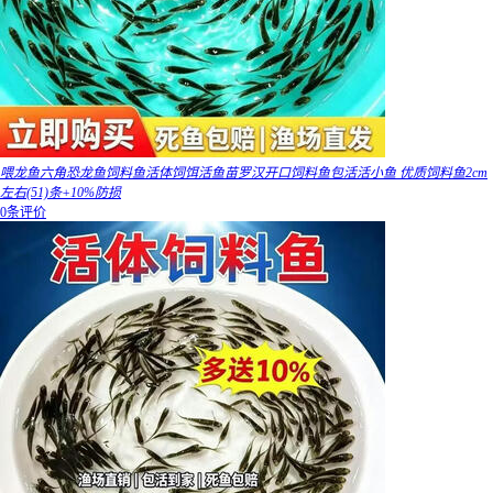
喂龙鱼六角恐龙鱼饲料鱼活体饲饵活鱼苗罗汉开口饲料鱼包活活小鱼 优质饲料鱼2cm
左右(51)条+10%防损
0条评价