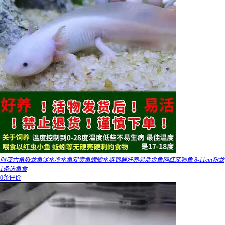
时茂六角恐龙鱼淡水冷水鱼观赏鱼蝾螈水族锦鲤好养易活金鱼网红宠物鱼 8-11cm粉龙
1条送鱼食
0条评价