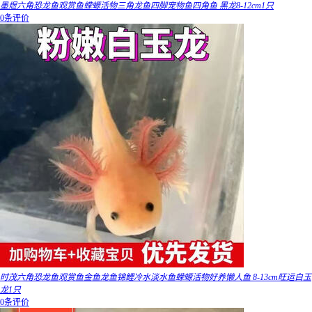
墨煜六角恐龙鱼观赏鱼蝾螈活物三角龙鱼四脚宠物鱼四角鱼 黑龙8-12cm1只
0条评价
时茂六角恐龙鱼观赏鱼金鱼龙鱼锦鲤冷水淡水鱼蝾螈活物好养懒人鱼 8-13cm旺运白玉
龙1只
0条评价