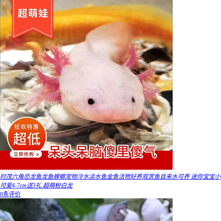
时茂六角恐龙鱼龙鱼蝾螈宠物冷水淡水鱼金鱼活物好养观赏鱼自来水可养 迷你宝宝小
可爱4-7cm送3礼 超萌粉白龙
0条评价