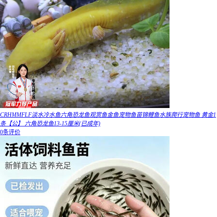
CRHMMFLF淡水冷水鱼六角恐龙鱼观赏鱼金鱼宠物鱼苗锦鲤鱼水族爬行宠物鱼 黄金1
条【公】 六角恐龙鱼13-15厘米(已成年)
0条评价