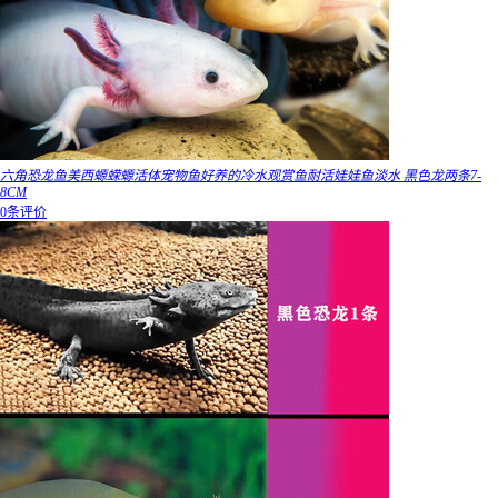
六角恐龙鱼美西螈蝾螈活体宠物鱼好养的冷水观赏鱼耐活娃娃鱼淡水 黑色龙两条7-
8CM
0条评价