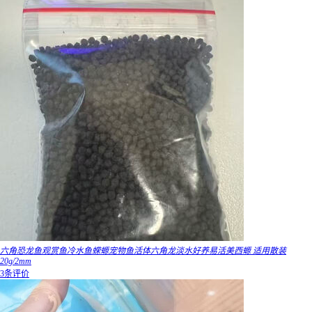
六角恐龙鱼观赏鱼冷水鱼蝾螈宠物鱼活体六角龙淡水好养易活美西螈 适用散装
20g/2mm
3条评价