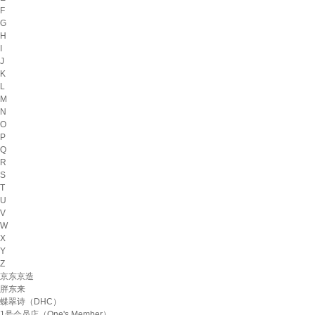
F
G
H
I
J
K
L
M
N
O
P
Q
R
S
T
U
V
W
X
Y
Z
京东京造
胖东来
蝶翠诗（DHC）
1号会员店（One's Member）