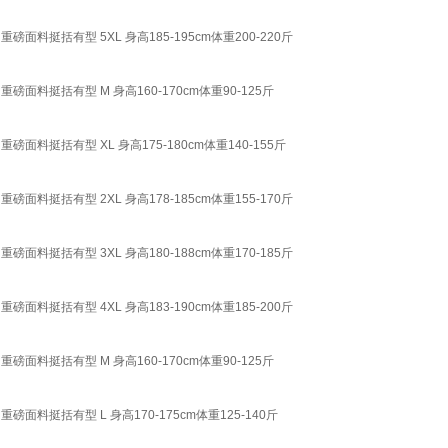
 重磅面料挺括有型 5XL 身高185-195cm体重200-220斤
 重磅面料挺括有型 M 身高160-170cm体重90-125斤
 重磅面料挺括有型 XL 身高175-180cm体重140-155斤
 重磅面料挺括有型 2XL 身高178-185cm体重155-170斤
 重磅面料挺括有型 3XL 身高180-188cm体重170-185斤
 重磅面料挺括有型 4XL 身高183-190cm体重185-200斤
 重磅面料挺括有型 M 身高160-170cm体重90-125斤
 重磅面料挺括有型 L 身高170-175cm体重125-140斤