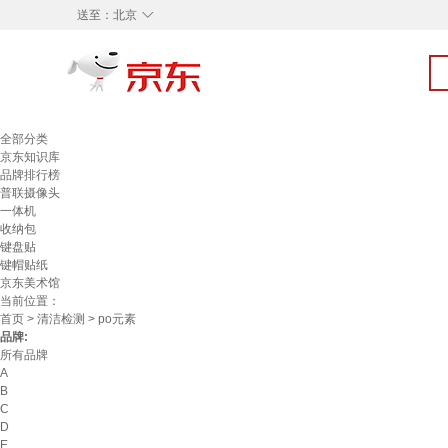
◇
送至：
北京
全部分类
京东知识库
品牌排行榜
普联摄像头
一体机
收纳包
键盘贴
键帽贴纸
京东美术馆
当前位置：
首页
>
清洁检测
> po元素
品牌:
所有品牌
A
B
C
D
E