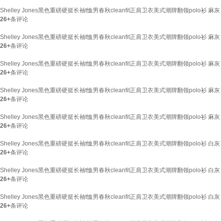
Shelley Jones黑色重磅硬挺长袖t恤男春秋cleanfit正肩卫衣美式潮牌翻领polo衫 麻灰
26+
条评论
Shelley Jones黑色重磅硬挺长袖t恤男春秋cleanfit正肩卫衣美式潮牌翻领polo衫 麻灰
26+
条评论
Shelley Jones黑色重磅硬挺长袖t恤男春秋cleanfit正肩卫衣美式潮牌翻领polo衫 麻灰
26+
条评论
Shelley Jones黑色重磅硬挺长袖t恤男春秋cleanfit正肩卫衣美式潮牌翻领polo衫 麻灰
26+
条评论
Shelley Jones黑色重磅硬挺长袖t恤男春秋cleanfit正肩卫衣美式潮牌翻领polo衫 麻灰
26+
条评论
Shelley Jones黑色重磅硬挺长袖t恤男春秋cleanfit正肩卫衣美式潮牌翻领polo衫 白灰
26+
条评论
Shelley Jones黑色重磅硬挺长袖t恤男春秋cleanfit正肩卫衣美式潮牌翻领polo衫 白灰
26+
条评论
Shelley Jones黑色重磅硬挺长袖t恤男春秋cleanfit正肩卫衣美式潮牌翻领polo衫 白灰
26+
条评论