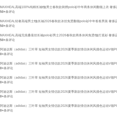
MAXHEAL高端100%纯棉长袖t恤男士春秋款刺绣polo衫中年商务休闲翻领上衣 奢侈
50+
条评论
MAXHEAL轻奢高端男士t恤长袖2026春秋款冰丝免烫翻领polo衫中年爸爸男装 奢侈品
50+
条评论
MAXHEAL高端无痕桑蚕丝长袖polo衫男士2026春秋款商务休闲免烫t恤打底衫 奢侈品
50+
条评论
阿迪达斯（adidas）三叶草 短袖男女情侣款2026夏季新款情侣休闲风撞色运动V领POLO
0+
条评论
阿迪达斯（adidas）三叶草 短袖男女情侣款2026夏季新款情侣休闲风撞色运动V领POLO
0+
条评论
阿迪达斯（adidas）三叶草 短袖男女情侣款2026夏季新款情侣休闲风撞色运动V领POLO
0+
条评论
阿迪达斯（adidas）三叶草 短袖男女情侣款2026夏季新款情侣休闲风撞色运动V领POLO
0+
条评论
阿迪达斯（adidas）三叶草 短袖男女情侣款2026夏季新款情侣休闲风撞色运动V领POLO
0+
条评论