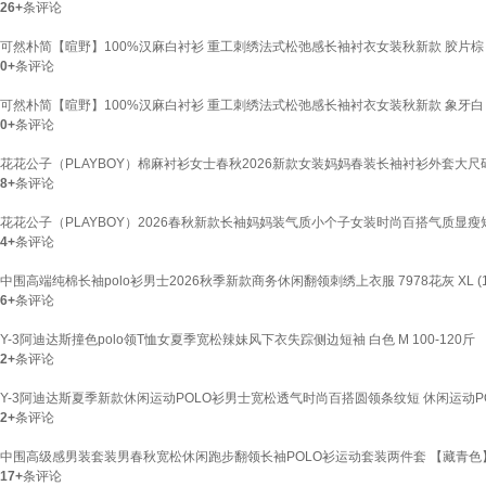
26+
条评论
可然朴简【暄野】100%汉麻白衬衫 重工刺绣法式松弛感长袖衬衣女装秋新款 胶片棕 
0+
条评论
可然朴简【暄野】100%汉麻白衬衫 重工刺绣法式松弛感长袖衬衣女装秋新款 象牙白 
0+
条评论
花花公子（PLAYBOY）棉麻衬衫女士春秋2026新款女装妈妈春装长袖衬衫外套大尺码休闲
8+
条评论
花花公子（PLAYBOY）2026春秋新款长袖妈妈装气质小个子女装时尚百搭气质显瘦短款
4+
条评论
中围高端纯棉长袖polo衫男士2026秋季新款商务休闲翻领刺绣上衣服 7978花灰 XL (17
6+
条评论
Y-3阿迪达斯撞色polo领T恤女夏季宽松辣妹风下衣失踪侧边短袖 白色 M 100-120斤
2+
条评论
Y-3阿迪达斯夏季新款休闲运动POLO衫男士宽松透气时尚百搭圆领条纹短 休闲运动POL
2+
条评论
中围高级感男装套装男春秋宽松休闲跑步翻领长袖POLO衫运动套装两件套 【藏青色】十大奢
17+
条评论