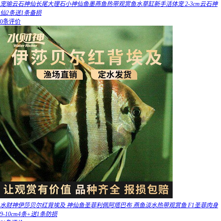
宠瑜云石神仙长尾大理石小神仙鱼墨燕鱼热带观赏鱼水草缸新手活体宠 2-3cm云石神
仙2条送1条备损
0条评价
水财神伊莎贝尔红背埃及 神仙鱼圣菲利佩阿塔巴布 燕鱼淡水热带观赏鱼 F1圣菲肉身
9-10cm4条+送1条防损