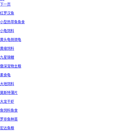
下一页
红罗汉鱼
小型热带鱼鱼食
小龟饲料
黄头龟侧颈龟
黄缘饲料
九星锦鲤
傲深宠物主粮
素食龟
大地饲料
莫斯特薄片
大龙干虾
鱼饲料鱼食
罗非鱼种苗
宏达鱼粮