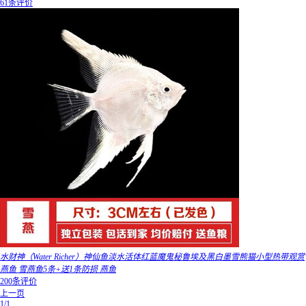
61条评价
水财神（Water Richer）神仙鱼淡水活体红蓝魔鬼秘鲁埃及黑白墨雪熊猫小型热带观赏
燕鱼 雪燕鱼5条+送1条防损 燕鱼
200条评价
上一页
1/1