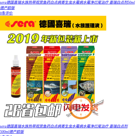
sera德国喜瑞水族热带观赏鱼药白点病寄生虫水霉病水霉净烂尾治疗 喜瑞白点剂50ml
德产欧版
0条评价
sera德国喜瑞水族热带观赏鱼药白点病寄生虫水霉病水霉净烂尾治疗 喜瑞白点剂
500ml德产欧版