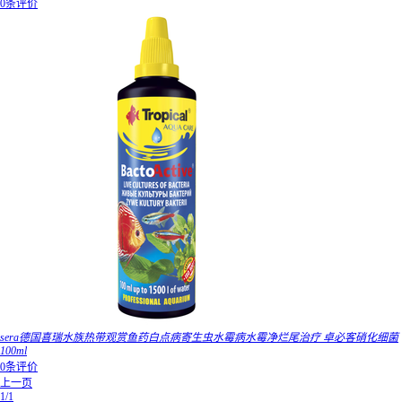
0条评价
sera德国喜瑞水族热带观赏鱼药白点病寄生虫水霉病水霉净烂尾治疗 卓必客硝化细菌
100ml
0条评价
上一页
1/1