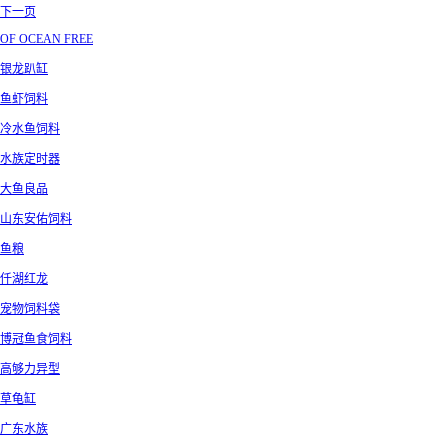
下一页
OF OCEAN FREE
银龙趴缸
鱼虾饲料
冷水鱼饲料
水族定时器
大鱼良品
山东安佑饲料
鱼粮
仟湖红龙
宠物饲料袋
博冠鱼食饲料
高够力异型
草龟缸
广东水族