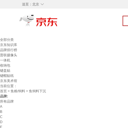
◇
送至：
北京
全部分类
京东知识库
品牌排行榜
普联摄像头
一体机
收纳包
键盘贴
键帽贴纸
京东美术馆
当前位置：
首页
>
鱼粮/饲料
> 鱼饲料下沉
品牌:
所有品牌
A
B
C
D
E