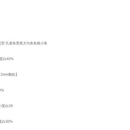
下沉型 孔雀鱼黑尾大勾鱼鱼粮小鱼
蛋白40%
【2mm颗粒】
0%
/蛋白39
蛋白30%