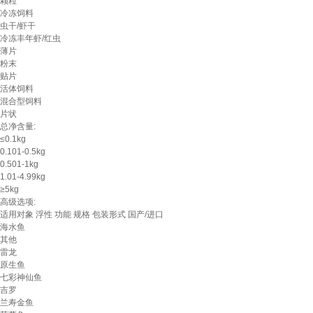
颗粒
冷冻饲料
虫干/虾干
冷冻丰年虾/红虫
薄片
粉末
贴片
活体饲料
混合型饲料
片状
总净含量:
≤0.1kg
0.101-0.5kg
0.501-1kg
1.01-4.99kg
≥5kg
高级选项:
适用对象
浮性
功能
规格
包装形式
国产/进口
海水鱼
其他
雷龙
原生鱼
七彩神仙鱼
吉罗
兰寿金鱼