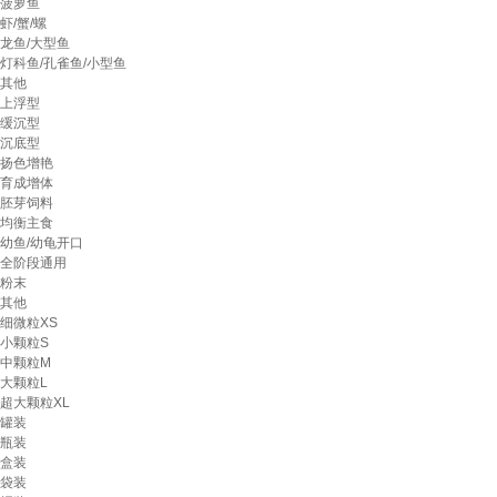
菠萝鱼
虾/蟹/螺
龙鱼/大型鱼
灯科鱼/孔雀鱼/小型鱼
其他
上浮型
缓沉型
沉底型
扬色增艳
育成增体
胚芽饲料
均衡主食
幼鱼/幼龟开口
全阶段通用
粉末
其他
细微粒XS
小颗粒S
中颗粒M
大颗粒L
超大颗粒XL
罐装
瓶装
盒装
袋装