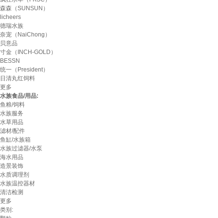
森森（SUNSUN）
licheers
德瑞水族
奈宠（NaiChong）
贝意品
寸金（INCH-GOLD）
BESSN
统一（President）
日清丸红饲料
更多
水族食品/用品:
鱼粮/饲料
水族服务
水草用品
滤材/配件
鱼缸/水族箱
水族过滤器/水泵
海水用品
造景装饰
水质调理剂
水族温控器材
清洁检测
更多
类别: