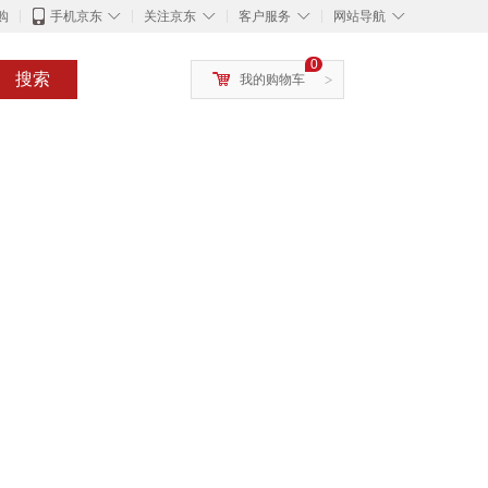
◇
◇
◇
◇
购
手机京东
关注京东
客户服务
网站导航
0
搜索
我的购物车
>