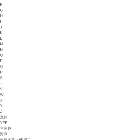
F
G
H
I
J
K
L
M
N
O
P
Q
R
S
T
V
W
X
Y
Z
宠翰
YEE
鱼多趣
海豚
疯狂水草（FKSC）