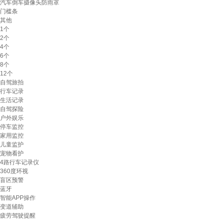
汽车倒车摄像头防雨罩
门槛条
其他
1个
2个
4个
6个
8个
12个
自驾旅拍
行车记录
生活记录
自驾探险
户外娱乐
停车监控
家用监控
儿童监护
宠物看护
4路行车记录仪
360度环视
盲区预警
蓝牙
智能APP操作
变道辅助
疲劳驾驶提醒