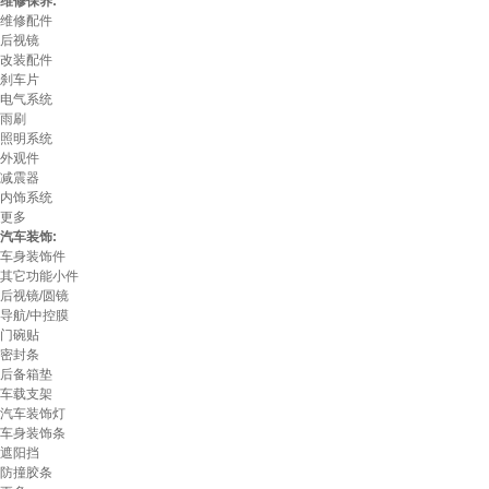
维修保养:
维修配件
后视镜
改装配件
刹车片
电气系统
雨刷
照明系统
外观件
减震器
内饰系统
更多
汽车装饰:
车身装饰件
其它功能小件
后视镜/圆镜
导航/中控膜
门碗贴
密封条
后备箱垫
车载支架
汽车装饰灯
车身装饰条
遮阳挡
防撞胶条