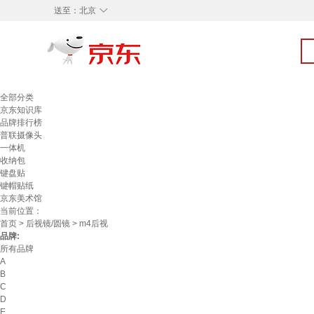
◇
送至：
北京
全部分类
京东知识库
品牌排行榜
普联摄像头
一体机
收纳包
键盘贴
键帽贴纸
京东美术馆
当前位置：
首页
>
后视镜/圆镜
> m4后视
品牌:
所有品牌
A
B
C
D
E