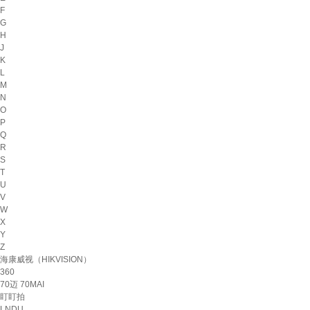
F
G
H
J
K
L
M
N
O
P
Q
R
S
T
U
V
W
X
Y
Z
海康威视（HIKVISION）
360
70迈 70MAI
盯盯拍
LNDU