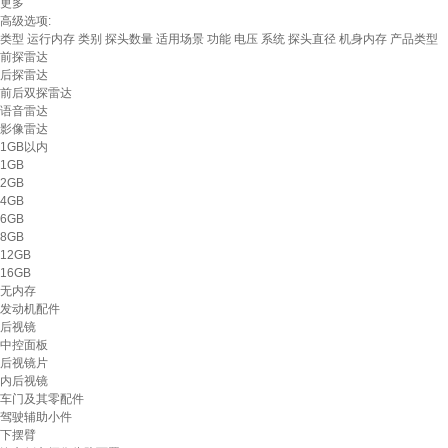
更多
高级选项:
类型
运行内存
类别
探头数量
适用场景
功能
电压
系统
探头直径
机身内存
产品类型
前探雷达
后探雷达
前后双探雷达
语音雷达
影像雷达
1GB以内
1GB
2GB
4GB
6GB
8GB
12GB
16GB
无内存
发动机配件
后视镜
中控面板
后视镜片
内后视镜
车门及其零配件
驾驶辅助小件
下摆臂