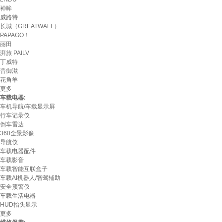
神眸
威路特
长城（GREATWALL）
PAPAGO！
丽田
湃旅 PAILV
丁威特
晋御滋
花角羊
更多
车载电器:
车机导航/车载显示屏
行车记录仪
倒车雷达
360全景影像
导航仪
车载电器配件
车载影音
车载智能互联盒子
车载AI机器人/智驾辅助
安全预警仪
车载生活电器
HUD抬头显示
更多