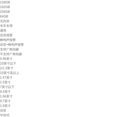
128GB
192GB
256GB
64GB
无内存
专车专用
通用
语音报警
蜂鸣声报警
语音+蜂鸣声报警
支持广角拍摄
不支持广角拍摄
0.96英寸
10英寸以下
1/1.3英寸
10英寸及以上
1.47英寸
1.5英寸
7英寸以下
8.4英寸
1.66英寸
9.7英寸
1.9英寸
语音
中控式