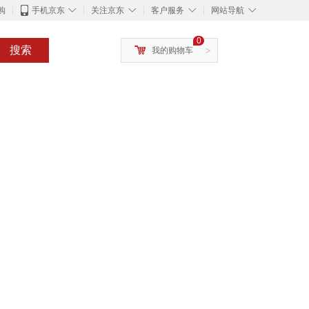
◇
◇
◇
◇
购
手机京东
关注京东
客户服务
网站导航
0
搜索
我的购物车
>