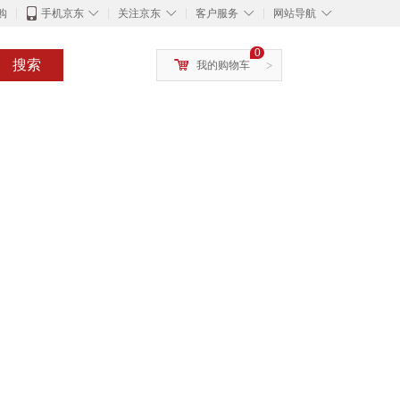
◇
◇
◇
◇
购
手机京东
关注京东
客户服务
网站导航
0
搜索
我的购物车
>