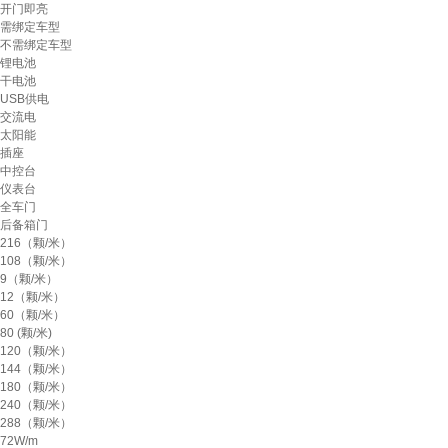
开门即亮
需绑定车型
不需绑定车型
锂电池
干电池
USB供电
交流电
太阳能
插座
中控台
仪表台
全车门
后备箱门
216（颗/米）
108（颗/米）
9（颗/米）
12（颗/米）
60（颗/米）
80 (颗/米)
120（颗/米）
144（颗/米）
180（颗/米）
240（颗/米）
288（颗/米）
72W/m