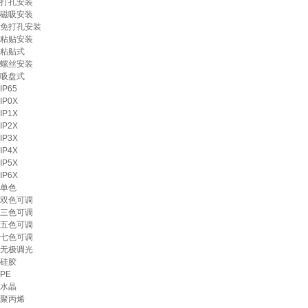
打孔安装
磁吸安装
免打孔安装
粘贴安装
粘贴式
螺丝安装
吸盘式
IP65
IP0X
IP1X
IP2X
IP3X
IP4X
IP5X
IP6X
单色
双色可调
三色可调
五色可调
七色可调
无极调光
硅胶
PE
水晶
聚丙烯