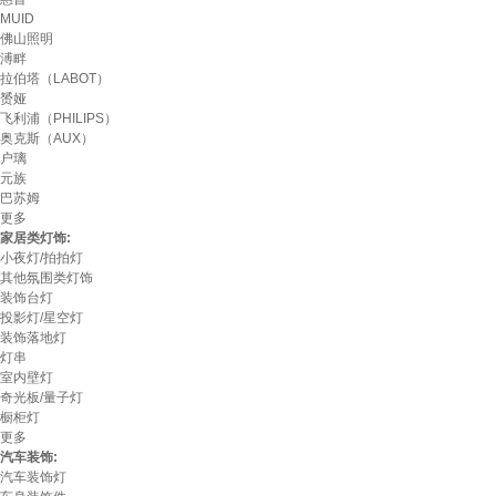
MUID
佛山照明
溥畔
拉伯塔（LABOT）
赟娅
飞利浦（PHILIPS）
奥克斯（AUX）
户璃
元族
巴苏姆
更多
家居类灯饰:
小夜灯/拍拍灯
其他氛围类灯饰
装饰台灯
投影灯/星空灯
装饰落地灯
灯串
室内壁灯
奇光板/量子灯
橱柜灯
更多
汽车装饰:
汽车装饰灯