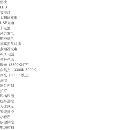
便携
LED
节能灯
太阳能充电
USB充电
干电池
风力发电
电池供电
原车插头对插
点烟器充电
ACC电源
多种色温
暖光（3300K以下）
自然光（3300K-5000K）
冷光（5000K以上）
遥控
语音控制
拍打
即插即用
红外遥控
人体感应
智能操控
小程序
按键操控
电源控制