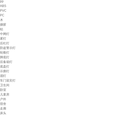
pp
ABS
PVC
PC
木
搪胶
铝
中网灯
雾灯
后杠灯
防盗警示灯
轮毂灯
脚底灯
后备箱灯
底盘灯
示廓灯
眉灯
车门迎宾灯
卫生间
卧室
儿童房
户外
宿舍
走廊
床头