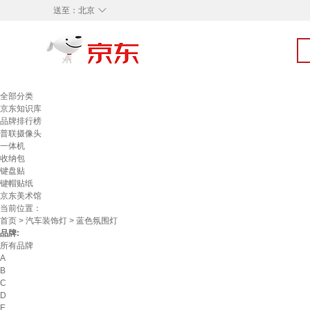
◇
送至：
北京
全部分类
京东知识库
品牌排行榜
普联摄像头
一体机
收纳包
键盘贴
键帽贴纸
京东美术馆
当前位置：
首页
>
汽车装饰灯
> 蓝色氛围灯
品牌:
所有品牌
A
B
C
D
E