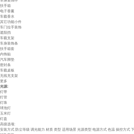
车身装饰件
扶手箱
电子香薰
车载香水
其它功能小件
车门拉手装饰
遮阳挡
车载支架
车身装饰条
扶手箱套
内饰贴
汽车脚垫
密封条
车载桌板
无线充支架
更多
光源:
灯带
灯管
灯珠
球泡灯
玉米灯
灯盘
高级选项:
安装方式
防尘等级
调光能力
材质
类型
适用场景
光源类型
电源方式
色温
操控方式