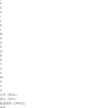
F
G
H
I
J
K
L
M
N
O
P
Q
R
S
T
U
V
W
X
Y
Z
公牛（BULL）
雷士（NVC）
欧普照明（OPPLE）
惠普