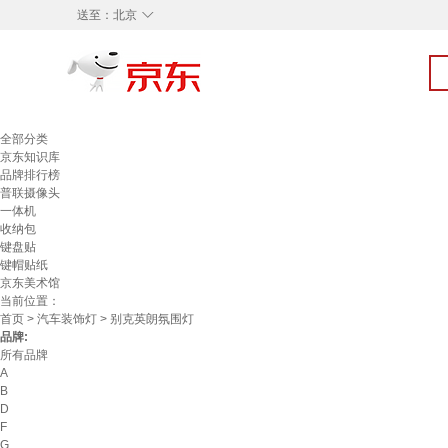
◇
送至：
北京
全部分类
京东知识库
品牌排行榜
普联摄像头
一体机
收纳包
键盘贴
键帽贴纸
京东美术馆
当前位置：
首页
>
汽车装饰灯
> 别克英朗氛围灯
品牌:
所有品牌
A
B
D
F
G