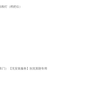
：马鞍灯（档把位）
4车门） 【无安装服务】别克英朗专用