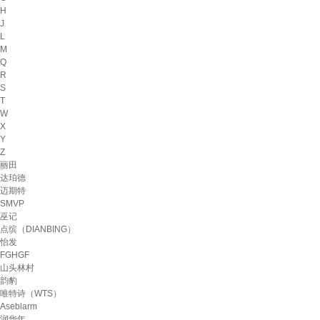
H
J
L
M
Q
R
S
T
W
X
Y
Z
丽田
达珀德
迈期特
SMVP
巫记
点缤（DIANBING）
怡发
FGHGF
山头林村
韵豹
唯特诗（WTS）
Aseblarm
润华年