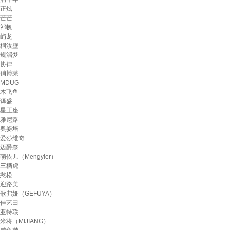
正炫
芒芒
祁帆
屿龙
桐汝壁
规淄梦
协律
俏博莱
MDUG
木飞鱼
译盛
星王座
雅尼路
奥姿培
爱莎维奇
迈爵奈
萌依儿（Mengyier）
三栖虎
憨松
迎路美
歌弗娅（GEFUYA）
佳艺田
亚特联
米将（MIJIANG）