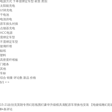
电源方式
下单需绑定车型
材质
类别
太阳能充电
USB充电
干电池
电池供电
原车插头对插
点烟器充电
ACC电源
需绑定车型
不需绑定车型
玻璃纤维
贴纸
塑料
高密度纤维板
门槛条
其他
车标
综合
销量
评论数
新品
价格
1
/
1
<
>
15-21款别克英朗专用幻彩氛围灯豪华升级模具满配原车替换包安装 【电镀镭雕幻彩
0+
条评论