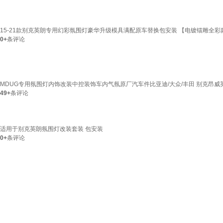
15-21款别克英朗专用幻彩氛围灯豪华升级模具满配原车替换包安装 【电镀镭雕全彩
0+
条评论
MDUG专用氛围灯内饰改装中控装饰车内气氛原厂汽车件比亚迪/大众/丰田 别克昂威英
49+
条评论
适用于别克英朗氛围灯改装套装 包安装
0+
条评论