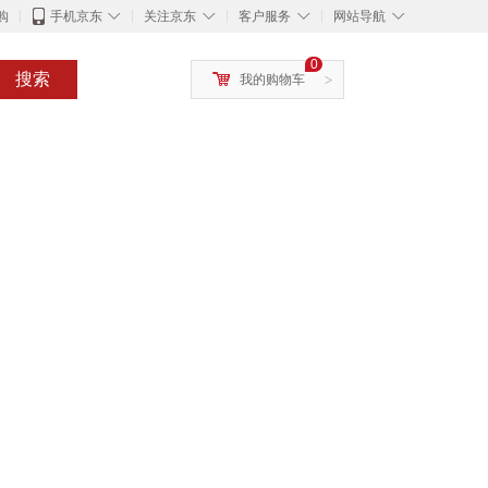
◇
◇
◇
◇
购
手机京东
关注京东
客户服务
网站导航
0
搜索
我的购物车
>