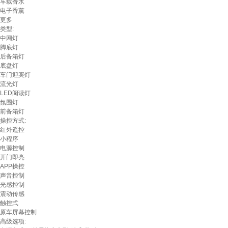
车载香水
电子香薰
更多
类型:
中网灯
脚底灯
后备箱灯
底盘灯
车门迎宾灯
流光灯
LED阅读灯
氛围灯
前备箱灯
操控方式:
红外遥控
小程序
电源控制
开门即亮
APP操控
声音控制
光感控制
震动传感
触控式
原车屏幕控制
高级选项: