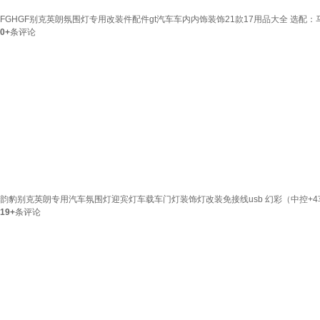
FGHGF别克英朗氛围灯专用改装件配件gt汽车车内内饰装饰21款17用品大全 选配
0+
条评论
韵豹别克英朗专用汽车氛围灯迎宾灯车载车门灯装饰灯改装免接线usb 幻彩（中控+
19+
条评论