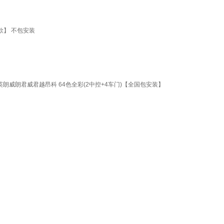
款】 不包安装
朗威朗君威君越昂科 64色全彩(2中控+4车门)【全国包安装】