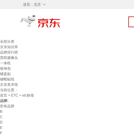
◇
送至：
北京
全部分类
京东知识库
品牌排行榜
普联摄像头
一体机
收纳包
键盘贴
键帽贴纸
京东美术馆
当前位置：
首页
>
ETC
> etc标签
品牌:
所有品牌
B
C
D
E
F