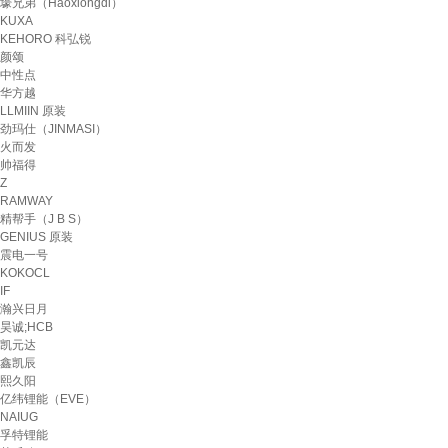
壕兄弟（Haoxiongdi）
KUXA
KEHORO 科弘锐
颜颂
中性点
华方越
LLMIIN 原装
劲玛仕（JINMASI）
火而发
帅福得
Z
RAMWAY
精帮手（J B S）
GENIUS 原装
震电一号
KOKOCL
IF
瀚兴日月
昊诚;HCB
凯元达
鑫凯辰
熙久阳
亿纬锂能（EVE）
NAIUG
孚特锂能