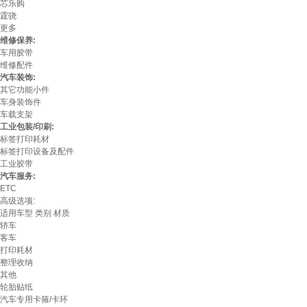
芯乐购
霆骁
更多
维修保养:
车用胶带
维修配件
汽车装饰:
其它功能小件
车身装饰件
车载支架
工业包装/印刷:
标签打印耗材
标签打印设备及配件
工业胶带
汽车服务:
ETC
高级选项:
适用车型
类别
材质
轿车
客车
打印耗材
整理收纳
其他
轮胎贴纸
汽车专用卡箍/卡环