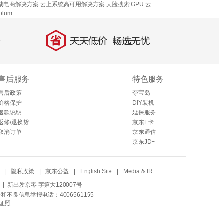
城电商解决方案
云上系统高可用解决方案
人脸搜索
GPU 云
plum
省
天天低价，畅选无忧
售后服务
特色服务
售后政策
夺宝岛
价格保护
DIY装机
退款说明
延保服务
返修/退换货
京东E卡
取消订单
京东通信
京东JD+
|
隐私政策
|
京东公益
|
English Site
|
Media & IR
| 新出发京零 字第大120007号
法和不良信息举报电话：4006561155
证照