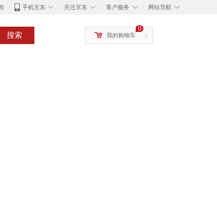
◇
◇
◇
◇
购
手机京东
关注京东
客户服务
网站导航
0
搜索
我的购物车
>