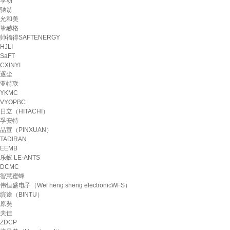
享动
驰翁
允和美
挚赫格
帅福得SAFTENERGY
HJLI
SaFT
CXINYI
逐尘
亚特联
YKMC
VYOPBC
日立（HITACHI）
孚安特
品宣（PINXUAN）
TADIRAN
EEMB
乐蚁 LE-ANTS
DCMC
智慧蜜蜂
伟恒盛电子（Wei heng sheng electronicWFS）
缤途（BINTU）
原奘
夫佳
ZDCP