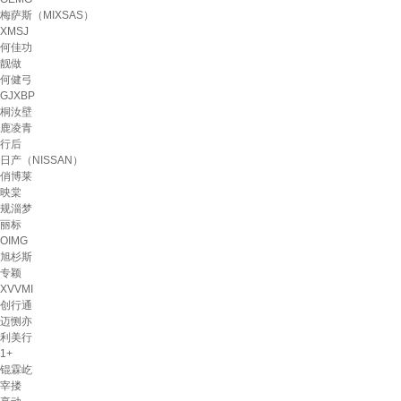
梅萨斯（MIXSAS）
XMSJ
何佳功
靓做
何健弓
GJXBP
桐汝壁
鹿凌青
行后
日产（NISSAN）
俏博莱
映棠
规淄梦
丽标
OIMG
旭杉斯
专颖
XVVMI
创行通
迈恻亦
利美行
1+
锟霖屹
宰搂