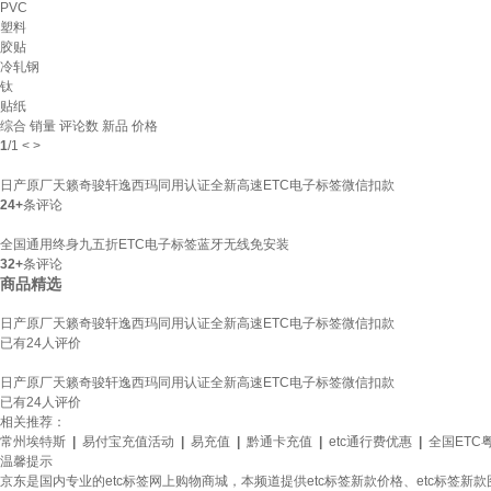
PVC
塑料
胶贴
冷轧钢
钛
贴纸
综合
销量
评论数
新品
价格
1
/
1
<
>
日产原厂天籁奇骏轩逸西玛同用认证全新高速ETC电子标签微信扣款
24+
条评论
全国通用终身九五折ETC电子标签蓝牙无线免安装
32+
条评论
商品精选
日产原厂天籁奇骏轩逸西玛同用认证全新高速ETC电子标签微信扣款
已有
24
人评价
日产原厂天籁奇骏轩逸西玛同用认证全新高速ETC电子标签微信扣款
已有
24
人评价
相关推荐：
常州埃特斯
|
易付宝充值活动
|
易充值
|
黔通卡充值
|
etc通行费优惠
|
全国ETC
温馨提示
京东是国内专业的etc标签网上购物商城，本频道提供etc标签新款价格、etc标签