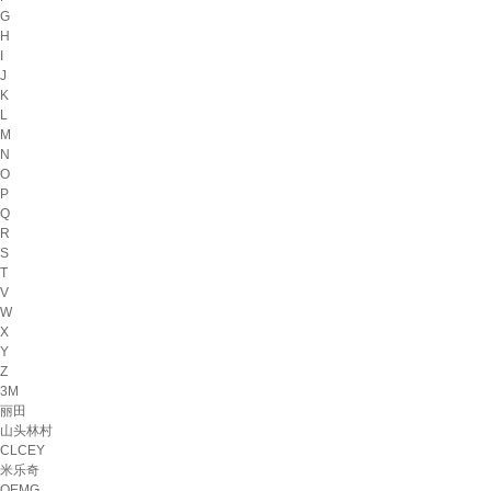
G
H
I
J
K
L
M
N
O
P
Q
R
S
T
V
W
X
Y
Z
3M
丽田
山头林村
CLCEY
米乐奇
OEMG