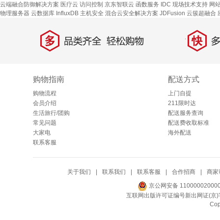
云端融合防御解决方案
医疗云
访问控制
京东智联云
函数服务
IDC 现场技术支持
网
物理服务器
云数据库 InfluxDB
主机安全
混合云安全解决方案
JDFusion
云簇超融合
多
快
品类齐全，轻松购物
多仓
购物指南
配送方式
购物流程
上门自提
会员介绍
211限时达
生活旅行/团购
配送服务查询
常见问题
配送费收取标准
大家电
海外配送
联系客服
关于我们
|
联系我们
|
联系客服
|
合作招商
|
商家
京公网安备 11000002000
互联网出版许可证编号新出网证(京)字
Co