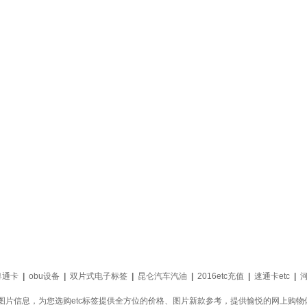
粤通卡
|
obu设备
|
双片式电子标签
|
昆仑汽车汽油
|
2016etc充值
|
速通卡etc
|
河
新款图片信息，为您选购etc标签提供全方位的价格、图片新款参考，提供愉悦的网上购物