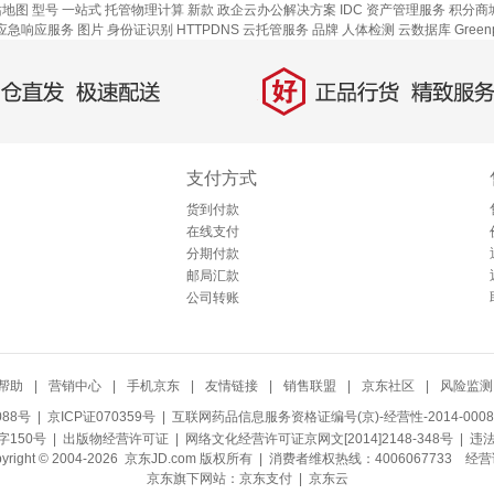
站地图
型号
一站式
托管物理计算
新款
政企云办公解决方案
IDC 资产管理服务
积分商
应急响应服务
图片
身份证识别
HTTPDNS
云托管服务
品牌
人体检测
云数据库 Green
好
直发，极速配送
正品行货，精致服务
支付方式
货到付款
在线支付
分期付款
邮局汇款
公司转账
帮助
|
营销中心
|
手机京东
|
友情链接
|
销售联盟
|
京东社区
|
风险监测
088号
| 京ICP证070359号 |
互联网药品信息服务资格证编号(京)-经营性-2014-0008
150号 |
出版物经营许可证
|
网络文化经营许可证京网文[2014]2148-348号
| 违
pyright © 2004-2026 京东JD.com 版权所有 | 消费者维权热线：4006067733
经营
京东旗下网站：
京东支付
|
京东云