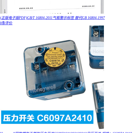
(正版电子版PDF)GB/T 16804-2011气瓶警示标签 替代GB 16804-1997
0条评价