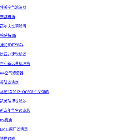
佳美空气滤清器
赛欧机油
高尔夫空调滤清
帕萨特18t
捷豹JDE29874
比亚迪速锐机滤
吉利新远景机油格
m4空气滤清器
英陆滤清器
马勒LX2912+OC608+LAK865
凯美瑞博世滤芯
新嘉年华空调滤芯
frv机油
EMIT原厂滤清器
博世君威