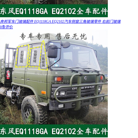
奔邦军车门玻璃配件 EQ1118GA EQ2102汽车侧窗三角玻璃零件 右前门玻璃
0条评价