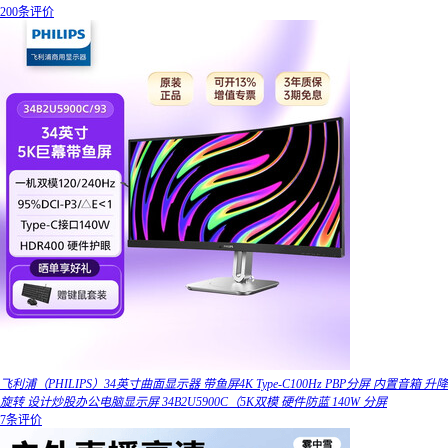
200条评价
飞利浦（PHILIPS）34英寸曲面显示器 带鱼屏4K Type-C100Hz PBP分屏 内置音箱 升降
旋转 设计炒股办公电脑显示屏 34B2U5900C（5K双模 硬件防蓝 140W 分屏
7条评价