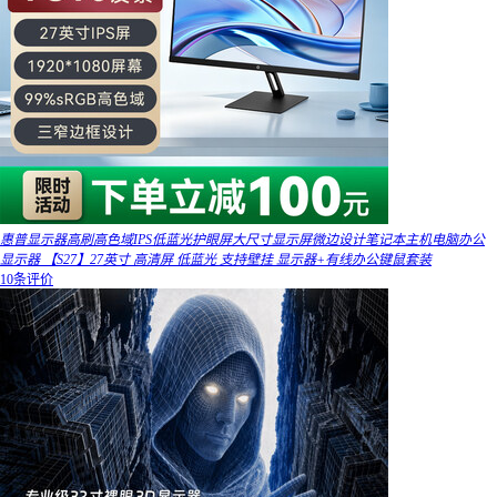
惠普显示器高刷高色域IPS低蓝光护眼屏大尺寸显示屏微边设计笔记本主机电脑办公
显示器 【S27】27英寸 高清屏 低蓝光 支持壁挂 显示器+有线办公键鼠套装
10条评价