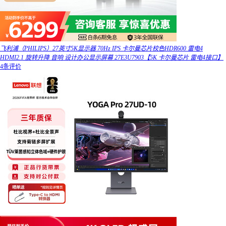
飞利浦（PHILIPS）27英寸5K显示器 70Hz IPS 卡尔曼芯片校色HDR600 雷电4
HDMI2.1 旋转升降 音响 设计办公显示屏幕 27E3U7903【5K 卡尔曼芯片 雷电4接口】
4条评价