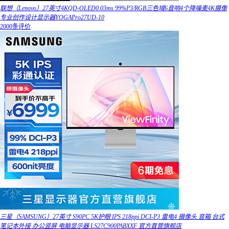
联想（Lenovo）27英寸4KQD-OLED0.03ms 99%P3/RGB三色域6音响4个降噪麦4K摄像
专业创作设计显示器YOGAPro27UD-10
2000条评价
三星（SAMSUNG）27英寸 S90PC 5K护眼 IPS 218ppi DCI-P3 雷电4 摄像头 音箱 台式
笔记本外接 办公竖屏 电脑显示器 LS27C900PABXXF 官方直营旗舰店