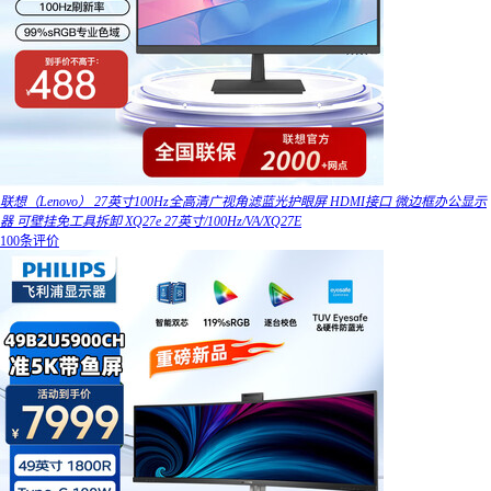
联想（Lenovo） 27英寸100Hz全高清广视角滤蓝光护眼屏 HDMI接口 微边框办公显示
器 可壁挂免工具拆卸 XQ27e 27英寸/100Hz/VA/XQ27E
100条评价