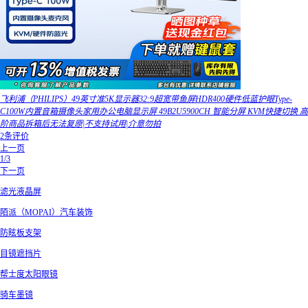
飞利浦（PHILIPS）49英寸准5K显示器32:9超宽带鱼屏HDR400硬件低蓝护眼Type-
C100W内置音箱摄像头家用办公电脑显示屏 49B2U5900CH 智能分屏 KVM快捷切换 高
阶商品拆箱后无法复原|不支持试用|介意勿拍
2条评价
上一页
1/3
下一页
滤光液晶屏
陌派（MOPAI）汽车装饰
防眩板支架
目镜遮挡片
帮士度太阳眼镜
骑车墨镜