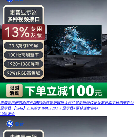
惠普显示器高刷高色域IPS低蓝光护眼屏大尺寸显示屏微边设计笔记本主机电脑办公
显示器 【S24a】23.8英寸 100Hz 280nit 显示器+惠普迷你音响
10条评价