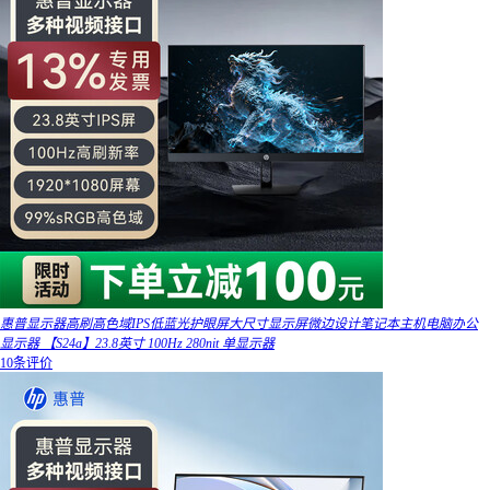
惠普显示器高刷高色域IPS低蓝光护眼屏大尺寸显示屏微边设计笔记本主机电脑办公
显示器 【S24a】23.8英寸 100Hz 280nit 单显示器
10条评价