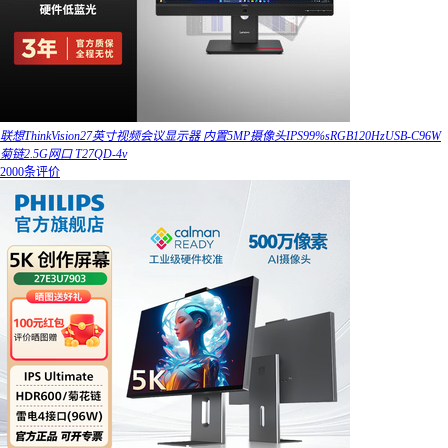
联想ThinkVision27英寸视频会议显示器 内置5MP摄像头IPS99%sRGB120HzUSB-C96W
菊链2.5G网口 T27QD-4v
2000条评价