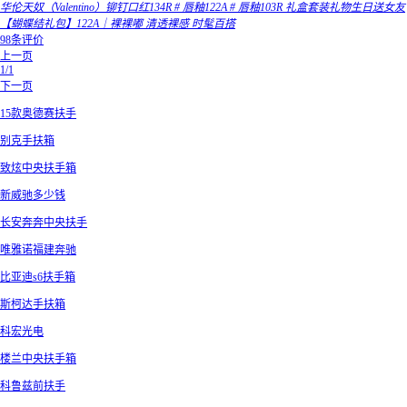
华伦天奴（Valentino）铆钉口红134R # 唇釉122A # 唇釉103R 礼盒套装礼物生日送女友
【蝴蝶结礼包】122A｜裸裸嘟 清透裸感 时髦百搭
98条评价
上一页
1/1
下一页
15款奥德赛扶手
别克手扶箱
致炫中央扶手箱
新威驰多少钱
长安奔奔中央扶手
唯雅诺福建奔驰
比亚迪s6扶手箱
斯柯达手扶箱
科宏光电
楼兰中央扶手箱
科鲁兹前扶手