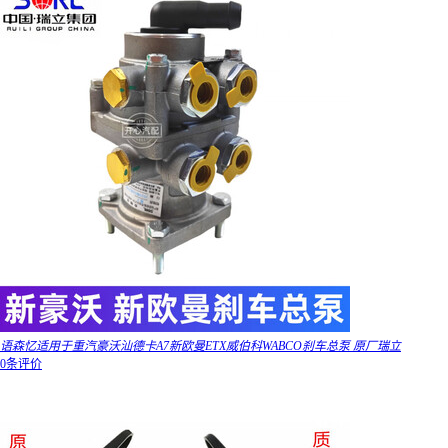
语森忆适用于重汽豪沃汕德卡A7新欧曼ETX威伯科WABCO刹车总泵 原厂瑞立
0条评价