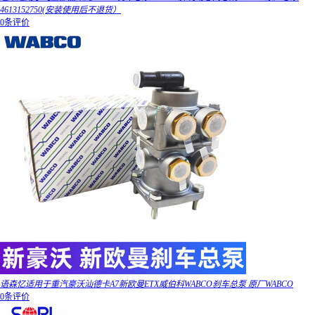
4613152750(安装使用后不退货）
0条评价
语森忆适用于重汽豪沃汕德卡A7新欧曼ETX威伯科WABCO刹车总泵 原厂WABCO
0条评价