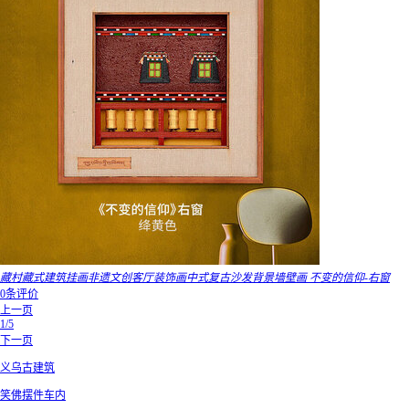
藏村藏式建筑挂画非遗文创客厅装饰画中式复古沙发背景墙壁画 不变的信仰-右窗
0条评价
上一页
1/5
下一页
义乌古建筑
笑佛摆件车内