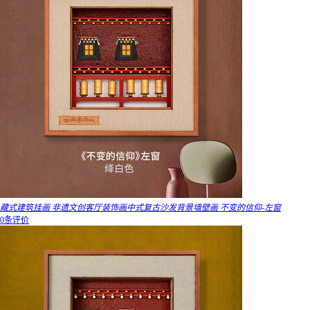
藏式建筑挂画 非遗文创客厅装饰画中式复古沙发背景墙壁画 不变的信仰-左窗
0条评价