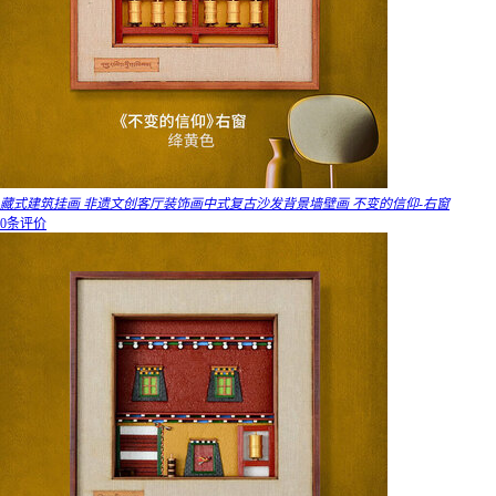
藏式建筑挂画 非遗文创客厅装饰画中式复古沙发背景墙壁画 不变的信仰-右窗
0条评价