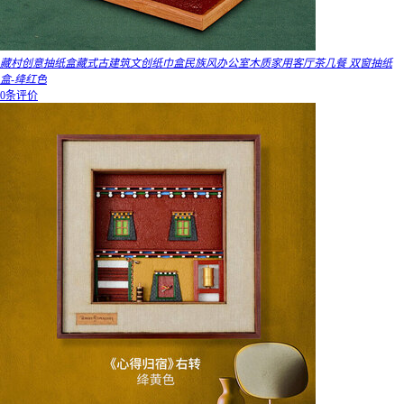
藏村创意抽纸盒藏式古建筑文创纸巾盒民族风办公室木质家用客厅茶几餐 双窗抽纸
盒-绛红色
0条评价