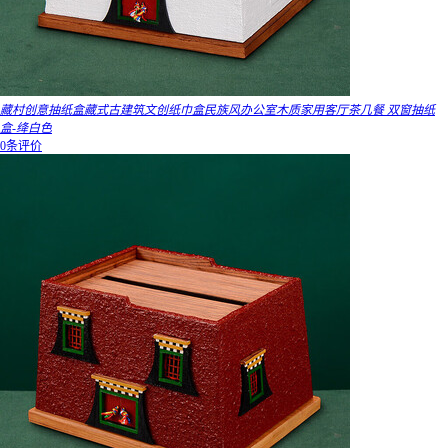
藏村创意抽纸盒藏式古建筑文创纸巾盒民族风办公室木质家用客厅茶几餐 双窗抽纸
盒-绛白色
0条评价