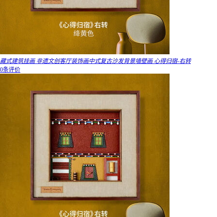
藏式建筑挂画 非遗文创客厅装饰画中式复古沙发背景墙壁画 心得归宿-右转
0条评价