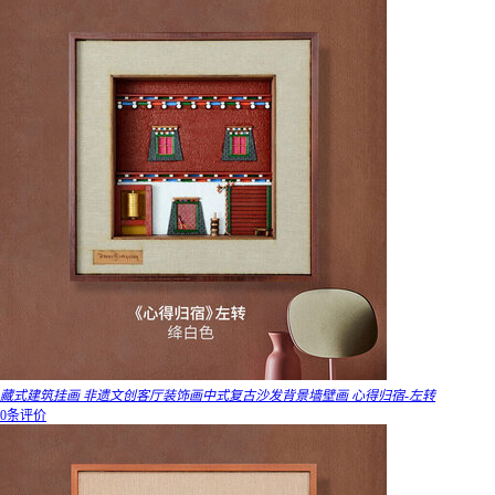
藏式建筑挂画 非遗文创客厅装饰画中式复古沙发背景墙壁画 心得归宿-左转
0条评价