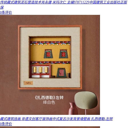
传统藏式建筑泥石营造技术肖永建,米玛次仁 主编978711229中国建筑工业出版社正版
保
0条评价
藏式建筑挂画 非遗文创客厅装饰画中式复古沙发背景墙壁画 扎西德勒-左转
0条评价