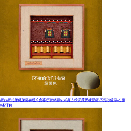
藏村藏式建筑挂画非遗文创客厅装饰画中式复古沙发背景墙壁画 不变的信仰-右窗
0条评价