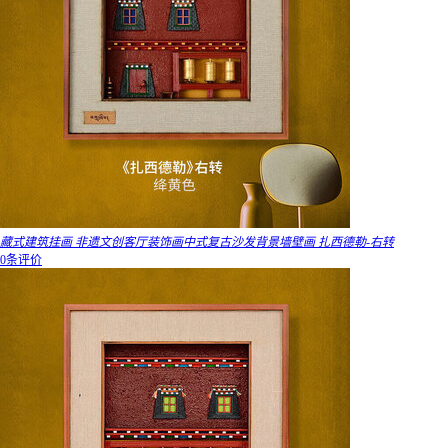
藏式建筑挂画 非遗文创客厅装饰画中式复古沙发背景墙壁画 扎西德勒-右转
0条评价