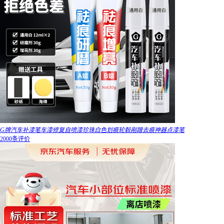
G牌汽车补漆笔车漆修复自喷漆珍珠白色划痕轮毂剐蹭去痕神器点漆笔
2000条评价