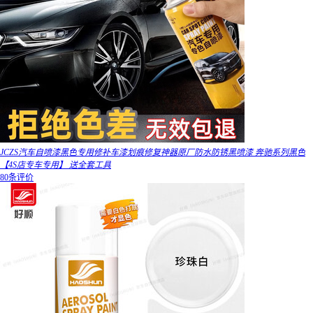
JCZS汽车自喷漆黑色专用修补车漆划痕修复神器原厂防水防锈黑喷漆 奔驰系列黑色
【4S店专车专用】 送全套工具
80条评价