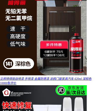
立邦喷得丽自喷漆 手喷漆 金属防锈漆 涂鸦门窗家具汽车 420ml 深棕色
10000条评价