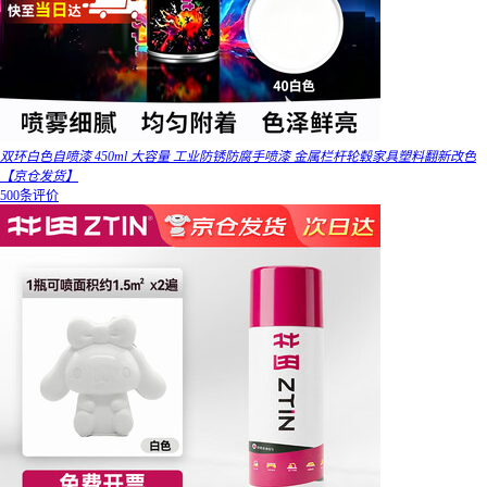
双环白色自喷漆 450ml 大容量 工业防锈防腐手喷漆 金属栏杆轮毂家具塑料翻新改色
【京仓发货】
500条评价