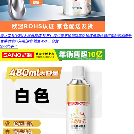
豪之盛 HOSEN金属自喷漆 铁艺栏杆门窗不锈钢防腐防锈漆墙面涂鸦汽车轮毂翻新改
色手喷漆户外用油漆 银色 450ml 自营
5000条评价