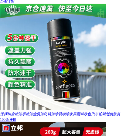
25条评价
优棵树自喷漆手喷漆金属漆防锈漆涂鸦喷漆家具翻新改色汽车轮毂划痕修复
100条评价