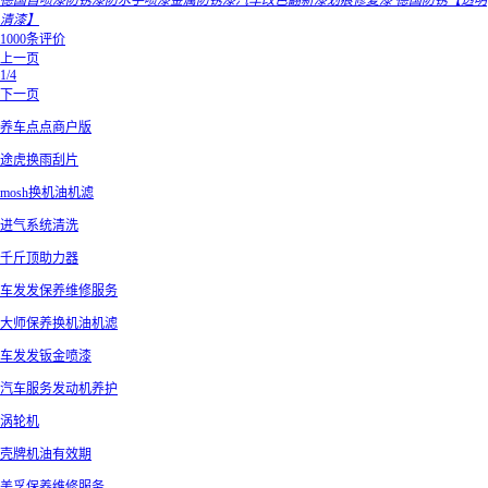
德国自喷漆防锈漆防水手喷漆金属防锈漆汽车改色翻新漆划痕修复漆 德国防锈【透明
清漆】
1000条评价
上一页
1/4
下一页
养车点点商户版
途虎换雨刮片
mosh换机油机滤
进气系统清洗
千斤顶助力器
车发发保养维修服务
大师保养换机油机滤
车发发钣金喷漆
汽车服务发动机养护
涡轮机
壳牌机油有效期
美孚保养维修服务