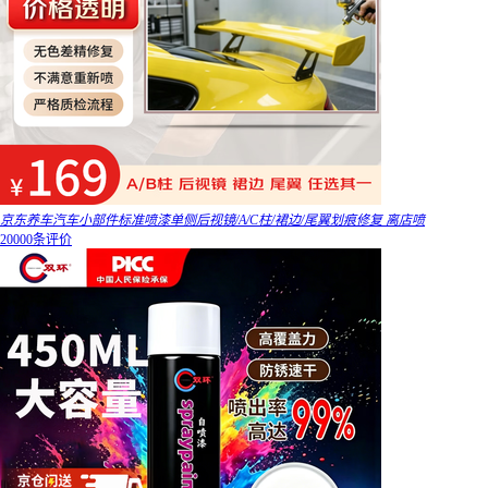
京东养车汽车小部件标准喷漆单侧后视镜/A/C柱/裙边/尾翼划痕修复 离店喷
20000条评价