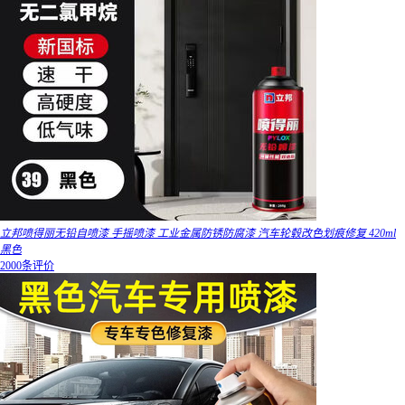
立邦喷得丽无铅自喷漆 手摇喷漆 工业金属防锈防腐漆 汽车轮毂改色划痕修复 420ml
黑色
2000条评价