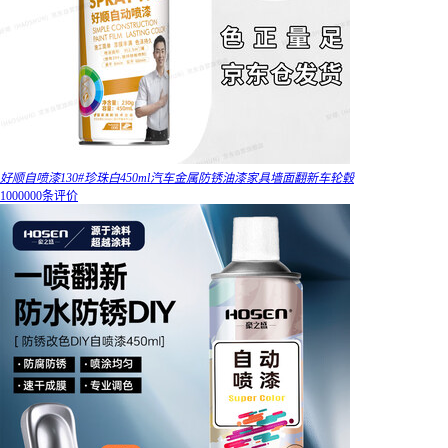
好顺自喷漆130#珍珠白450ml汽车金属防锈油漆家具墙面翻新车轮毂
1000000条评价