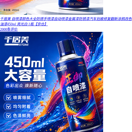
千居美 自喷漆颜色大全防锈手喷漆自动喷漆金属漆防锈漆汽车划痕修复翻新涂鸦改色
油漆450ml 亮光白 1瓶【京仓】
2000条评价