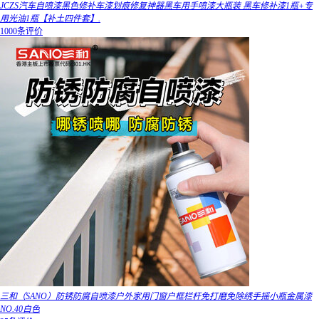
JCZS汽车自喷漆黑色修补车漆划痕修复神器黑车用手喷漆大瓶装 黑车修补漆1瓶+专
用光油1瓶【补土四件套】.
1000条评价
三和（SANO）防锈防腐自喷漆户外家用门窗户框栏杆免打磨免除绣手摇小瓶金属漆
NO.40白色