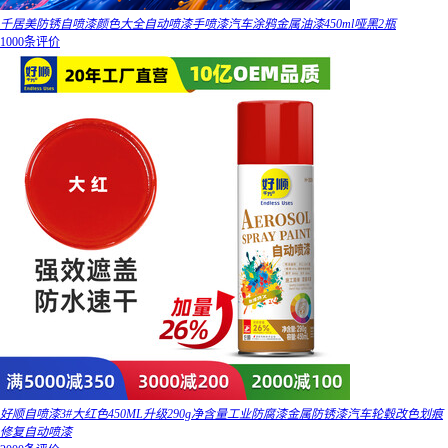
千居美防锈自喷漆颜色大全自动喷漆手喷漆汽车涂鸦金属油漆450ml哑黑2瓶
1000条评价
好顺自喷漆3#大红色450ML升级290g净含量工业防腐漆金属防锈漆汽车轮毂改色划痕
修复自动喷漆