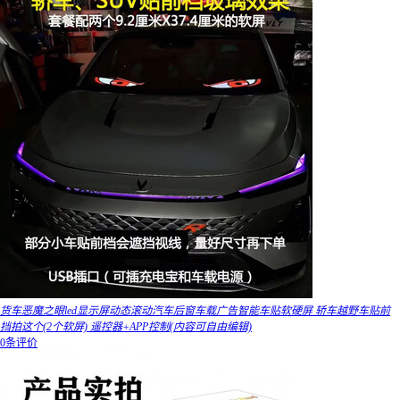
货车恶魔之眼led显示屏动态滚动汽车后窗车载广告智能车贴软硬屏 轿车越野车贴前
挡拍这个(2个软屏) 遥控器+APP控制(内容可自由编辑)
0条评价