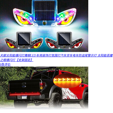
天颛太阳能爆闪灯鹰眼LED车用装饰灯氛围灯汽车货车电车防追尾警示灯 太阳能恶魔
之眼爆闪灯【支架固定】
0条评价