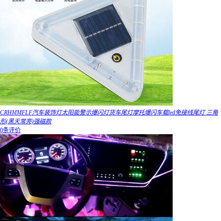
CRHMMFLF汽车装饰灯太阳能警示爆闪灯货车尾灯摩托爆闪车载led免接线尾灯 三角
形(黑天常亮)强磁款
0条评价