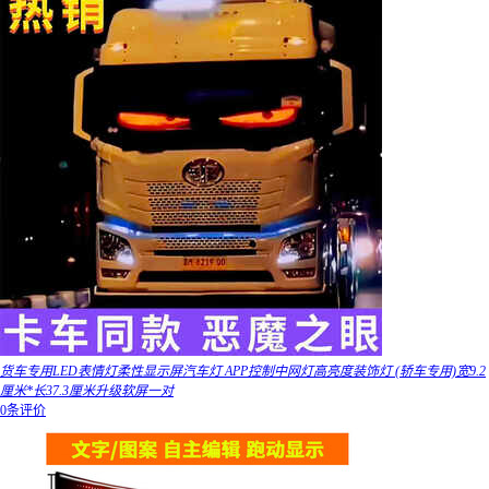
货车专用LED表情灯柔性显示屏汽车灯 APP控制中网灯高亮度装饰灯 (轿车专用)宽9.2
厘米*长37.3厘米升级软屏一对
0条评价