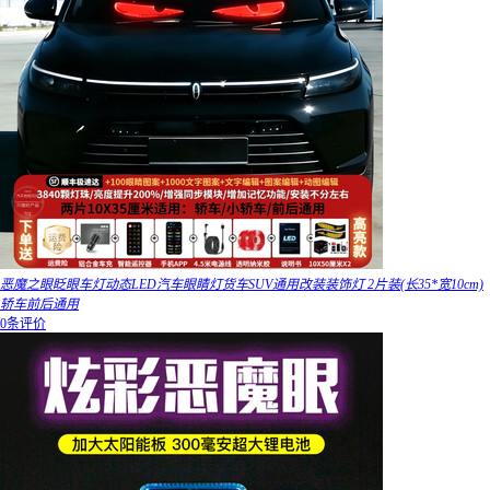
恶魔之眼眨眼车灯动态LED汽车眼睛灯货车SUV通用改装装饰灯 2片装(长35*宽10cm)
轿车前后通用
0条评价