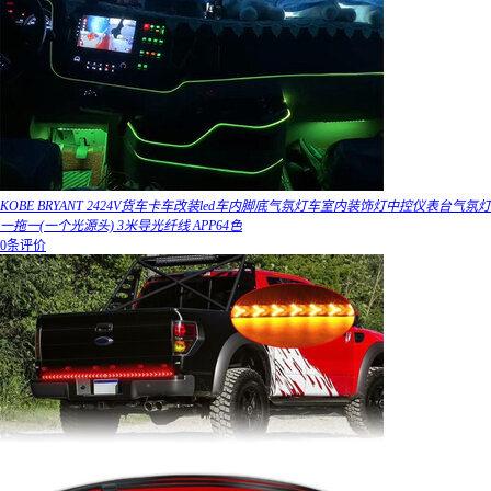
KOBE BRYANT 2424V货车卡车改装led车内脚底气氛灯车室内装饰灯中控仪表台气氛灯
一拖一(一个光源头) 3米导光纤线 APP64色
0条评价