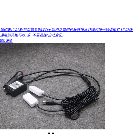
领幻者12V-24V货车箭头款LED七彩跑马遮阳板改装流水灯爆闪流光防追尾灯 12V-24V
通用箭头跑马灯1米_不带遥控(自动变化)
0条评价