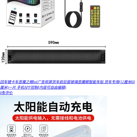
回车键卡车恶魔之眼led广告软屏货车前后窗玻璃恶魔眼智能车贴 货车专用(12厘米60
厘米)一片 手机APP控制(内容可自由编辑)
0条评价