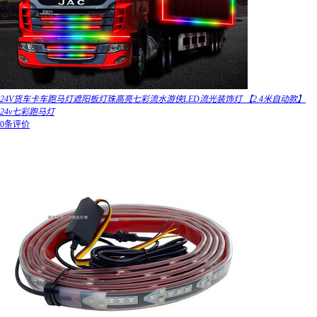
24V货车卡车跑马灯遮阳板灯珠高亮七彩流水游侠LED流光装饰灯 【2.4米自动款】
24v七彩跑马灯
0条评价