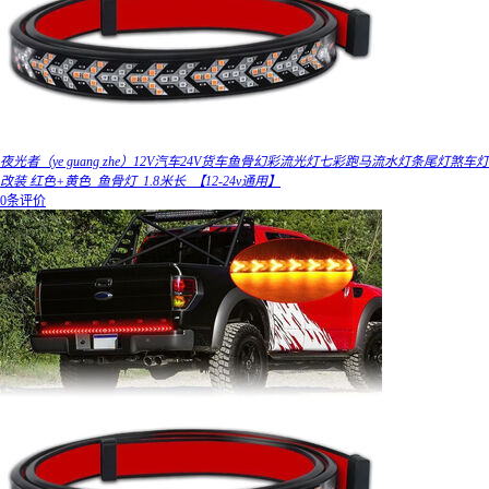
夜光者（ye guang zhe）12V汽车24V货车鱼骨幻彩流光灯七彩跑马流水灯条尾灯煞车灯
改装 红色+黄色_鱼骨灯_1.8米长_【12-24v通用】
0条评价