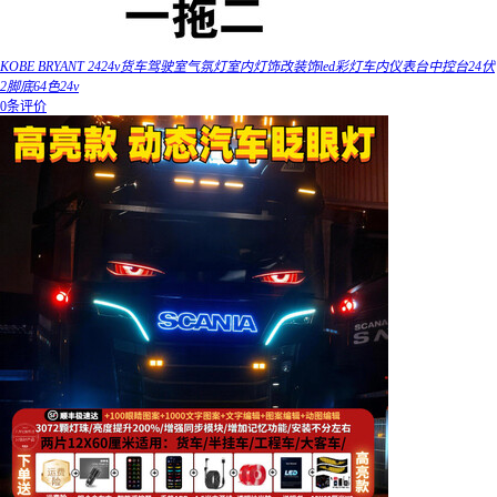
KOBE BRYANT 2424v货车驾驶室气氛灯室内灯饰改装饰led彩灯车内仪表台中控台24伏
2脚底64色24v
0条评价