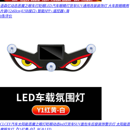
语森忆动态恶魔之眼车灯眨眼LED汽车眼睛灯货车SUV通用改装装饰灯 大车款眼睛两
片装(12x60cm)USB接口+智能APP+遥控器+海
0条评价
CLCEY汽车太阳能恶魔之眼灯眨眼动态led灯货车SUV面包车后窗装饰警示灯 太阳能恶
魔眼车灯【Y1红黄-白】 RGB LED