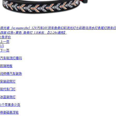
夜光者（ye guang zhe）12V汽车24V货车鱼骨幻彩流光灯七彩跑马流水灯条尾灯煞车灯
改装 红色+黄色_鱼骨灯_1.8米长_【12-24v通用】
1条评价
上一页
1/5
下一页
汽车吸顶灯爆闪
凯瑞地板
闫师傅汽车装饰
安装迎宾灯
现代车门灯
冰蓝装饰灯
1个苹果多少克
帝豪磁悬浮轮