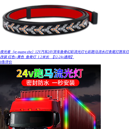
夜光者（ye guang zhe）12V汽车24V货车鱼骨幻彩流光灯七彩跑马流水灯条尾灯煞车灯
改装 红色+黄色_鱼骨灯_1.2米长_【12-24v通用】
0条评价