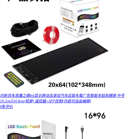
灼新货车恶魔之眼led显示屏动态滚动汽车后窗车载广告智能车贴软硬屏 中号
10.2cmX34.8cm(软屏) 遥控器+APP控制(内容可自由编辑)
0条评价