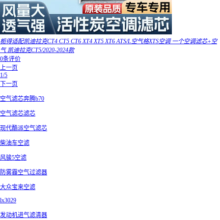
栀得适配凯迪拉克CT4 CT5 CT6 XT4 XT5 XT6 ATS/L空气格XTS空调 一个空调滤芯+空
气 凯迪拉克CT5/2020-2024款
0条评价
上一页
1/5
下一页
空气滤芯奔腾b70
空气滤芯滤芯
现代酷派空气滤芯
柴油车空滤
风骏5空滤
防雾霾空气过滤器
大众宝来空滤
lx3029
发动机进气滤清器