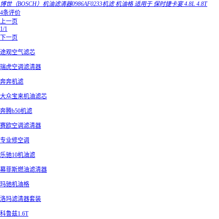
博世（BOSCH）机油滤清器0986AF0233机滤 机油格 适用于 保时捷卡宴 4.8L 4.8T
4条评价
上一页
1/1
下一页
途观空气滤芯
瑞虎空调滤清器
奔奔机滤
大众宝来机油滤芯
奔腾b50机滤
赛欧空调滤清器
专业修空调
乐驰10机油滤
幕菲斯燃油滤清器
玛驰机油格
洛玛滤清器套装
科鲁兹1.6T