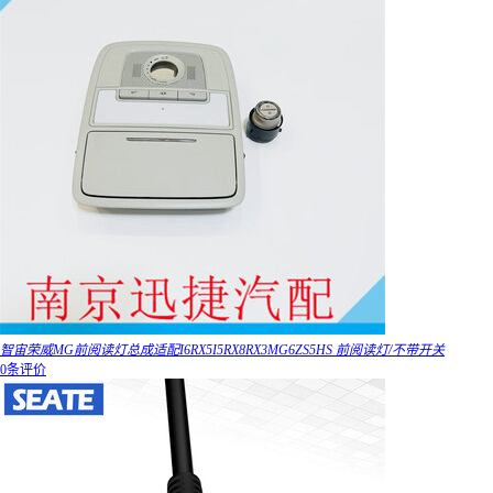
智宙荣威MG前阅读灯总成适配I6RX5I5RX8RX3MG6ZS5HS 前阅读灯/不带开关
0条评价