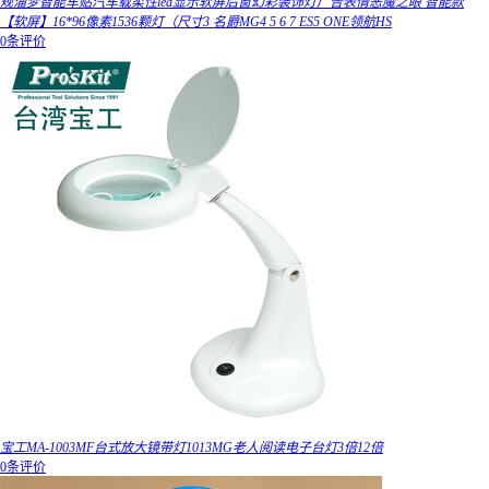
规淄梦智能车贴汽车载柔性led显示软屏后窗幻彩装饰灯广告表情恶魔之眼 智能款
【软屏】16*96像素1536颗灯（尺寸3 名爵MG4 5 6 7 ES5 ONE领航HS
0条评价
宝工MA-1003MF台式放大镜带灯1013MG老人阅读电子台灯3倍12倍
0条评价