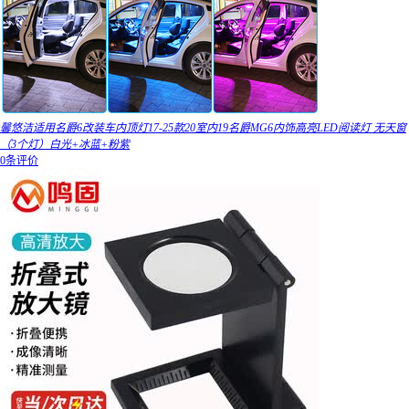
馨悠洁适用名爵6改装车内顶灯17-25款20室内19名爵MG6内饰高亮LED阅读灯 无天窗
（3个灯）白光+冰蓝+粉紫
0条评价