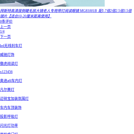
拜斯特高清拔倒睫毛放大镜老人专用带灯阅读眼镜 MG81001B_配1.7倍2倍2.5倍3.5倍
镜片【适合10-20厘米距离使用】
0条评价
上一页
1/4
下一页
led无线刹车灯
威驰灯饰
傲虎阅读灯
x123456
奥迪a6l车内灯
凡尔赛灯
迈锐宝加装氛围灯
车内车顶装饰
投影呼吸灯
闪光灯功率