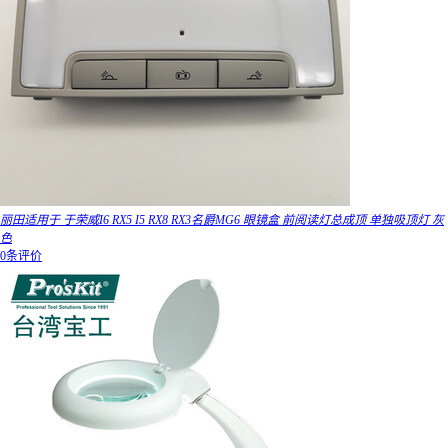
丽田适用于 于荣威I6 RX5 I5 RX8 RX3名爵MG6 眼镜盒 前阅读灯总成顶 单独吸顶灯 灰
色
0条评价