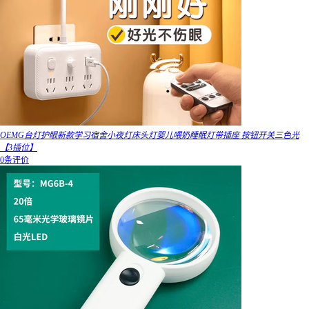
OEMG台灯护眼新款学习宿舍小夜灯床头灯婴儿喂奶睡眠灯带插座 按钮开关三色光
【3插位】
0条评价