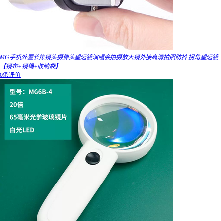
MG手机外置长焦镜头摄像头望远镜演唱会拍摄放大镜外接高清拍照防抖 拐角望远镜
【镜布+镜绳+收纳袋】
0条评价