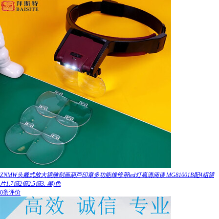
ZNMW头戴式放大镜雕刻画葫芦印章多功能维修带led灯高清阅读 MG81001B配4组镜
片1.7倍2倍2.5倍3. 黑)色
0条评价