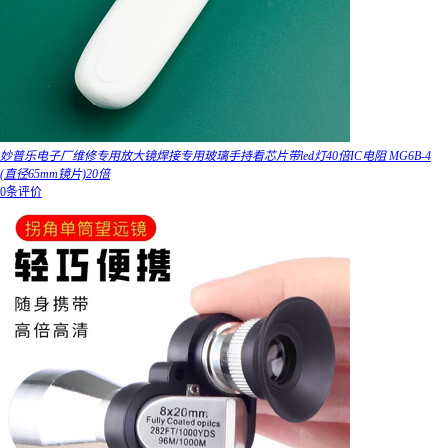
妙普乐电子厂维修专用放大镜焊接专用玻璃手持看芯片带led灯40倍IC电阻 MG6B-4
(直径65mm镜片)20倍
0条评价