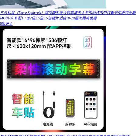
三只松鼠（Three Squirrels）拔倒睫毛放大镜高清老人专用阅读用带灯看书用眼镜头戴
MG81001B 配1.7倍2倍2.5倍3.5倍镜片适合10-20厘米距离使用
0条评价