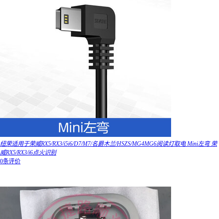
纽荣适用于荣威RX5/RX3/i5i6/D7/M7/名爵木兰/HSZS/MG4MG6阅读灯取电 Mini左弯 荣
威RX5/RX3/i6点火识别
0条评价