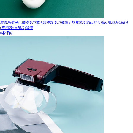
妙普乐电子厂维修专用放大镜焊接专用玻璃手持看芯片带led灯40倍IC电阻 MG6B-4
(直径65mm镜片)20倍
0条评价