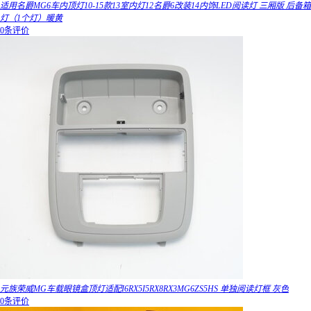
适用名爵MG6车内顶灯10-15款13室内灯12名爵6改装14内饰LED阅读灯 三厢版 后备箱
灯（1个灯）暖黄
0条评价
元族荣威MG车载眼镜盒顶灯适配I6RX5I5RX8RX3MG6ZS5HS 单独阅读灯框 灰色
0条评价