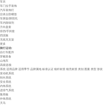
车衣
车门拉手装饰
汽车装饰灯
仪表台防晒垫
车牌架/牌照托
车内除味剂
方向盘套
排挡/手刹套
挡泥板
无线充支架
更多
骑行运动:
自行车配件
穿戴装备
山地车
高级选项:
系统
适用品牌
适用季节
品牌属地
标准认证
镜杆材质
镜壳材质
类别
图案
类型
形状
发动机系统
转向系统
安全系统
内饰系统
进排气系统
集雨板
外饰系统
天马