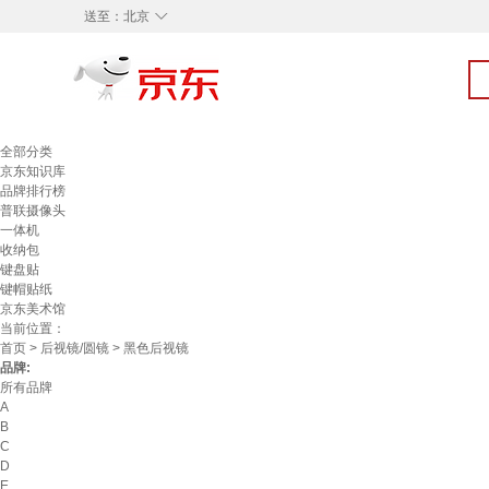
◇
送至：
北京
全部分类
京东知识库
品牌排行榜
普联摄像头
一体机
收纳包
键盘贴
键帽贴纸
京东美术馆
当前位置：
首页
>
后视镜/圆镜
> 黑色后视镜
品牌:
所有品牌
A
B
C
D
E