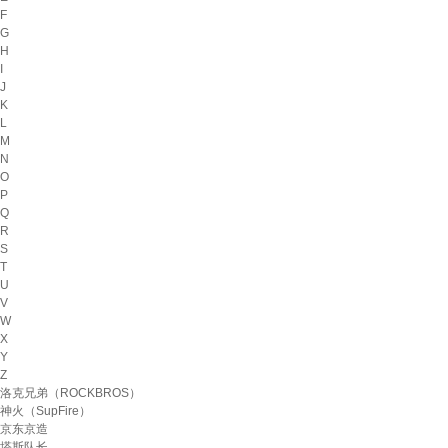
F
G
H
I
J
K
L
M
N
O
P
Q
R
S
T
U
V
W
X
Y
Z
洛克兄弟（ROCKBROS）
神火（SupFire）
京东京造
塔斯队长