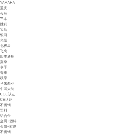
YAMAHA
重庆
火鸟
三本
胜利
宝马
银河
光阳
北极星
飞鹰
四季通用
夏季
冬季
春季
秋季
马来西亚
中国大陆
CCC认证
CE认证
不锈钢
塑料
铝合金
金属+塑料
金属+胶皮
不锈钢