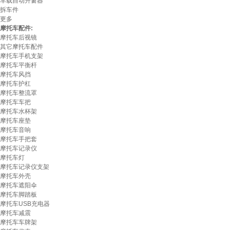
车载自动升窗器
拆车件
更多
摩托车配件:
摩托车后视镜
其它摩托车配件
摩托车手机支架
摩托车平衡杆
摩托车风挡
摩托车护杠
摩托车整流罩
摩托车车把
摩托车水杯架
摩托车座垫
摩托车音响
摩托车手把套
摩托车记录仪
摩托车灯
摩托车记录仪支架
摩托车外壳
摩托车遮阳伞
摩托车脚踏板
摩托车USB充电器
摩托车减震
摩托车车牌架