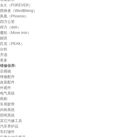
永久（FOREVER）
西骑者（WestBiking）
凤凰（Phoenix）
四万公里
得力（deli）
魔轮（Move iron）
丽田
匹克（PEAK）
台铃
齐选
更多
维修保养:
后视镜
维修配件
改装配件
外观件
电气系统
雨刷
车用胶带
内饰系统
照明系统
其它汽修工具
汽车养护品
车灯辅件