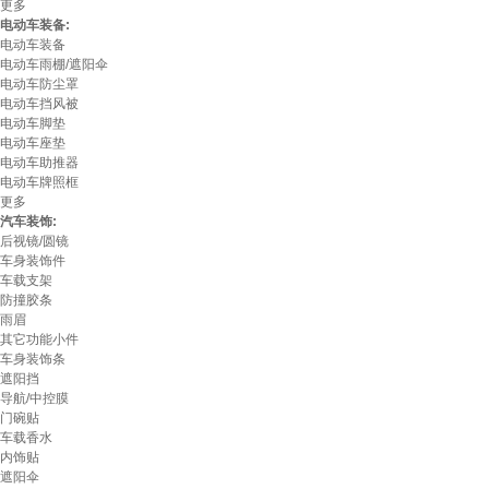
更多
电动车装备:
电动车装备
电动车雨棚/遮阳伞
电动车防尘罩
电动车挡风被
电动车脚垫
电动车座垫
电动车助推器
电动车牌照框
更多
汽车装饰:
后视镜/圆镜
车身装饰件
车载支架
防撞胶条
雨眉
其它功能小件
车身装饰条
遮阳挡
导航/中控膜
门碗贴
车载香水
内饰贴
遮阳伞