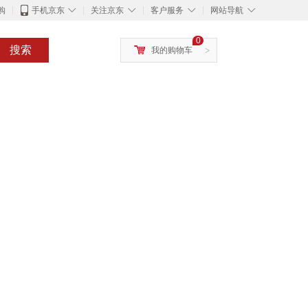
◇
◇
◇
◇
购
手机京东
关注京东
客户服务
网站导航
0
搜索
我的购物车
>