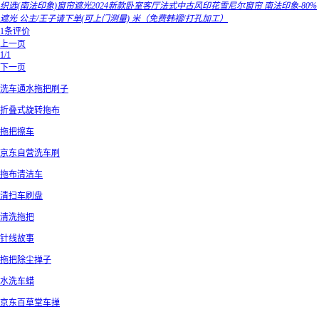
织选(南法印象)窗帘遮光2024新款卧室客厅法式中古风印花雪尼尔窗帘 南法印象-80%
遮光 公主/王子请下单(可上门测量) 米（免费韩褶/打孔加工）
1条评价
上一页
1/1
下一页
洗车通水拖把刷子
折叠式旋转拖布
拖把擦车
京东自营洗车刷
拖布清洁车
清扫车刷盘
清洗拖把
针线故事
拖把除尘掸子
水洗车蜡
京东百草堂车掸