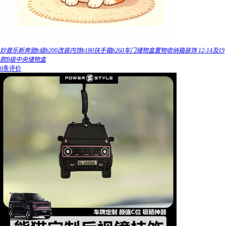
妙普乐新奔驰b级b200改装内饰b180扶手箱b260车门储物盒置物收纳箱装饰 12-14及19
款B级中央储物盒
0条评价