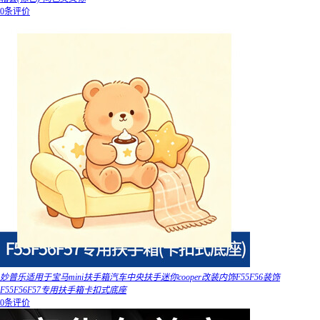
0条评价
妙普乐适用于宝马mini扶手箱汽车中央扶手迷你cooper改装内饰F55F56装饰
F55F56F57专用扶手箱卡扣式底座
0条评价