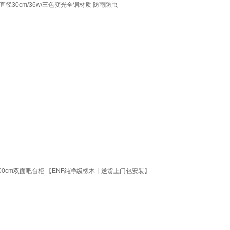
0cm/36w/三色变光全铜材质 防雨防虫
00cm双面吧台柜 【ENF纯净级橡木丨送货上门包安装】