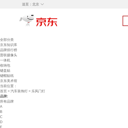
◇
送至：
北京
全部分类
京东知识库
品牌排行榜
普联摄像头
一体机
收纳包
键盘贴
键帽贴纸
京东美术馆
当前位置：
首页
>
汽车装饰灯
> 乐风门灯
品牌:
所有品牌
A
B
C
D
F