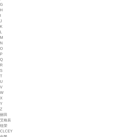
G
H
I
J
K
L
M
N
O
P
Q
R
S
T
U
V
W
X
Y
Z
丽田
艾格辰
纽荣
CLCEY
中繁