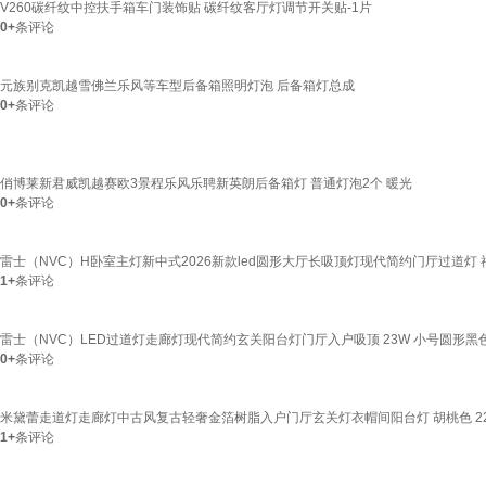
V260碳纤纹中控扶手箱车门装饰贴 碳纤纹客厅灯调节开关贴-1片
0+
条评论
元族别克凯越雪佛兰乐风等车型后备箱照明灯泡 后备箱灯总成
0+
条评论
俏博莱新君威凯越赛欧3景程乐风乐聘新英朗后备箱灯 普通灯泡2个 暖光
0+
条评论
雷士（NVC）H卧室主灯新中式2026新款led圆形大厅长吸顶灯现代简约门厅过道灯 福
1+
条评论
雷士（NVC）LED过道灯走廊灯现代简约玄关阳台灯门厅入户吸顶 23W 小号圆形黑色
0+
条评论
米黛蕾走道灯走廊灯中古风复古轻奢金箔树脂入户门厅玄关灯衣帽间阳台灯 胡桃色 22
1+
条评论