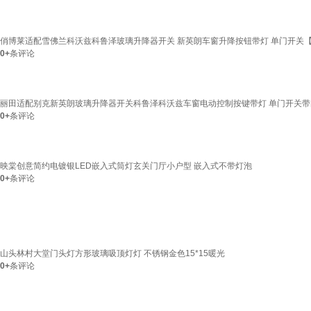
俏博莱适配雪佛兰科沃兹科鲁泽玻璃升降器开关 新英朗车窗升降按钮带灯 单门开关【
0+
条评论
丽田适配别克新英朗玻璃升降器开关科鲁泽科沃兹车窗电动控制按键带灯 单门开关带白
0+
条评论
映棠创意简约电镀银LED嵌入式筒灯玄关门厅小户型 嵌入式不带灯泡
0+
条评论
山头林村大堂门头灯方形玻璃吸顶灯灯 不锈钢金色15*15暖光
0+
条评论