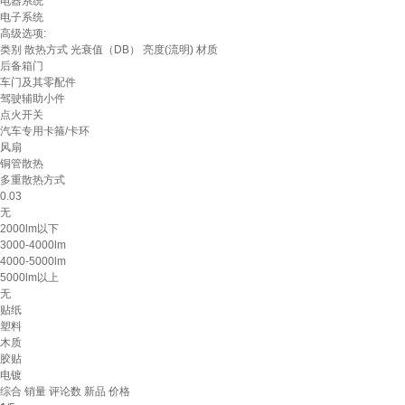
电器系统
电子系统
高级选项:
类别
散热方式
光衰值（DB）
亮度(流明)
材质
后备箱门
车门及其零配件
驾驶辅助小件
点火开关
汽车专用卡箍/卡环
风扇
铜管散热
多重散热方式
0.03
无
2000lm以下
3000-4000lm
4000-5000lm
5000lm以上
无
贴纸
塑料
木质
胶贴
电镀
综合
销量
评论数
新品
价格