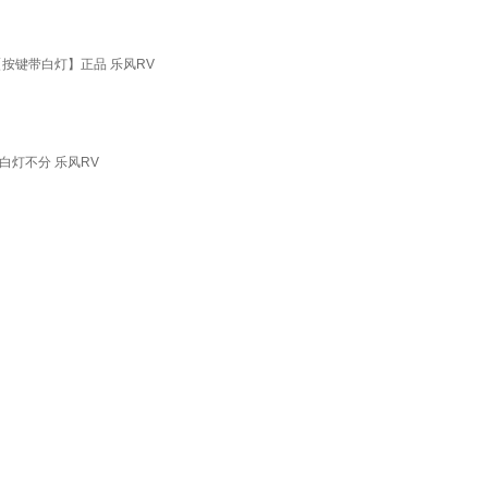
按键带白灯】正品 乐风RV
灯不分 乐风RV