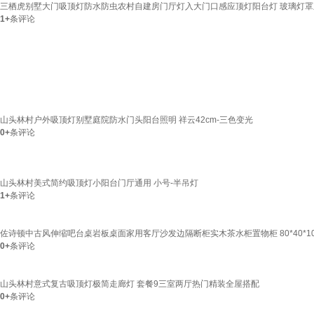
三栖虎别墅大门吸顶灯防水防虫农村自建房门厅灯入大门口感应顶灯阳台灯 玻璃灯罩直径3
1+
条评论
山头林村户外吸顶灯别墅庭院防水门头阳台照明 祥云42cm-三色变光
0+
条评论
山头林村美式简约吸顶灯小阳台门厅通用 小号-半吊灯
1+
条评论
佐诗顿中古风伸缩吧台桌岩板桌面家用客厅沙发边隔断柜实木茶水柜置物柜 80*40*1
0+
条评论
山头林村意式复古吸顶灯极简走廊灯 套餐9三室两厅热门精装全屋搭配
0+
条评论