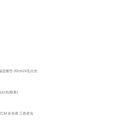
边镂空-30cm24瓦白光
白光(暗装)
CM 全光谱 三色变光