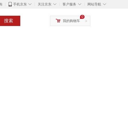
◇
◇
◇
◇
购
手机京东
关注京东
客户服务
网站导航
0
搜索
我的购物车
>