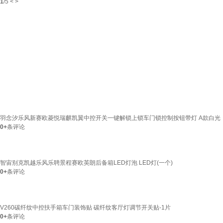
1
/
5
<
>
羽念汐乐风新赛欧菱悦瑞麒凯翼中控开关一键解锁上锁车门锁控制按钮带灯 A款白光
0+
条评论
智宙别克凯越乐风乐聘景程赛欧英朗后备箱LED灯泡 LED灯(一个)
0+
条评论
V260碳纤纹中控扶手箱车门装饰贴 碳纤纹客厅灯调节开关贴-1片
0+
条评论