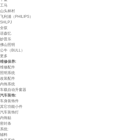
工马
山头林村
飞利浦（PHILIPS）
SHLPJ
全驭
语森忆
妙普乐
佛山照明
公牛（BULL）
更多
维修保养:
维修配件
照明系统
改装配件
内饰系统
车载自动升窗器
汽车装饰:
车身装饰件
其它功能小件
汽车装饰灯
内饰贴
密封条
系统:
辅料