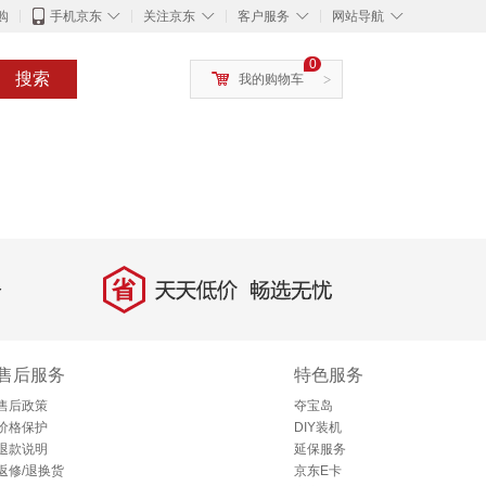
◇
◇
◇
◇
购
手机京东
关注京东
客户服务
网站导航
0
搜索
我的购物车
>
省
天天低价，畅选无忧
售后服务
特色服务
售后政策
夺宝岛
价格保护
DIY装机
退款说明
延保服务
返修/退换货
京东E卡