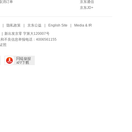
取消订单
京东通信
京东JD+
|
隐私政策
|
京东公益
|
English Site
|
Media & IR
| 新出发京零 字第大120007号
法和不良信息举报电话：4006561155
证照