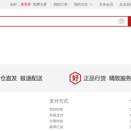
◇
你好，
请登录
免费注册
我的订单
我的京东
京东会员
企业采
好
直发，极速配送
正品行货，精致服务
支付方式
货到付款
在线支付
分期付款
邮局汇款