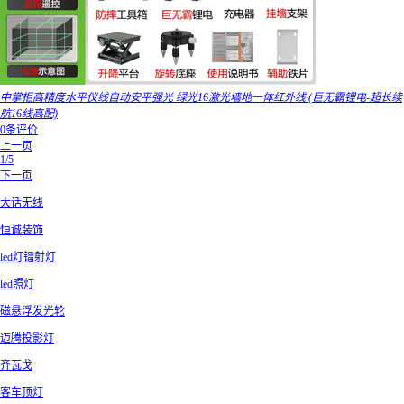
中掌柜高精度水平仪线自动安平强光 绿光16激光墙地一体红外线 (巨无霸锂电-超长续
航16线高配)
0条评价
上一页
1/5
下一页
大话无线
恒诚装饰
led灯镭射灯
led照灯
磁悬浮发光轮
迈腾投影灯
齐瓦戈
客车顶灯