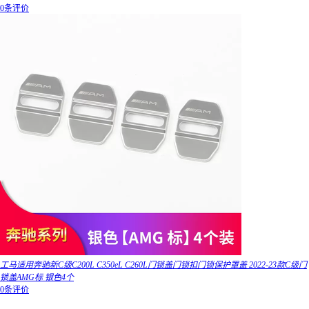
0条评价
工马适用奔驰新C级C200L C350eL C260L门锁盖门锁扣门锁保护罩盖 2022-23款C级门
锁盖AMG标 银色4个
0条评价