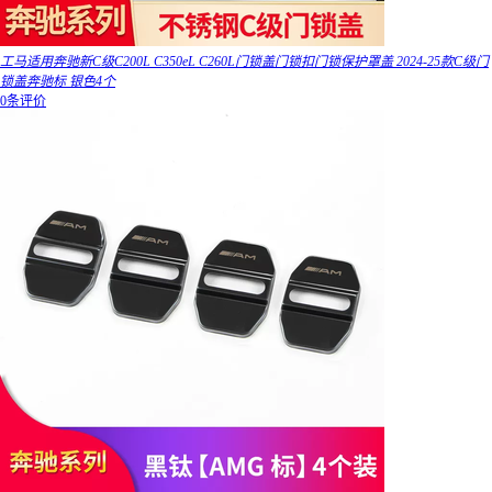
工马适用奔驰新C级C200L C350eL C260L门锁盖门锁扣门锁保护罩盖 2024-25款C级门
锁盖奔驰标 银色4个
0条评价