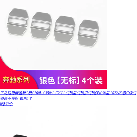
工马适用奔驰新C级C200L C350eL C260L门锁盖门锁扣门锁保护罩盖 2022-23款C级门
锁盖不带标 银色4个
0条评价