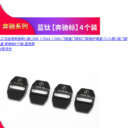
工马适用奔驰新C级C200L C350eL C260L门锁盖门锁扣门锁保护罩盖 15-21款C级门锁
盖 奔驰标4个装-蓝色款
0条评价