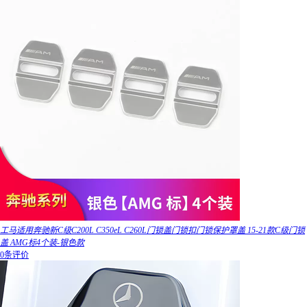
工马适用奔驰新C级C200L C350eL C260L门锁盖门锁扣门锁保护罩盖 15-21款C级门锁
盖 AMG标4个装-银色款
0条评价