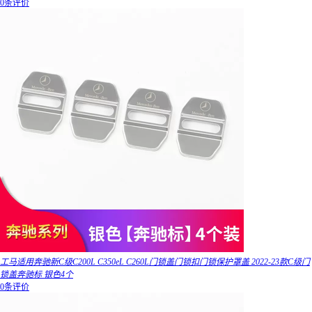
0条评价
工马适用奔驰新C级C200L C350eL C260L门锁盖门锁扣门锁保护罩盖 2022-23款C级门
锁盖奔驰标 银色4个
0条评价