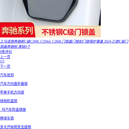
工马适用奔驰新C级C200L C350eL C260L门锁盖门锁扣门锁保护罩盖 2024-25款C级门
锁盖奔驰标 黑钛4个
0条评价
上一页
1/5
下一页
汽车放到
汽车方向盘折叠锁
苹果手机方向锁
排档防盗锁
_玛汽车防盗措施
棒球车锁
多大开始用安全座椅