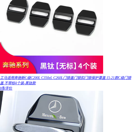
工马适用奔驰新C级C200L C350eL C260L门锁盖门锁扣门锁保护罩盖 15-21款C级门锁
盖 不带标4个装-黑钛款
0条评价