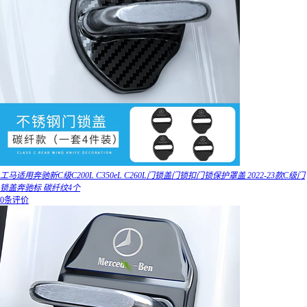
工马适用奔驰新C级C200L C350eL C260L门锁盖门锁扣门锁保护罩盖 2022-23款C级门
锁盖奔驰标 碳纤纹4个
0条评价