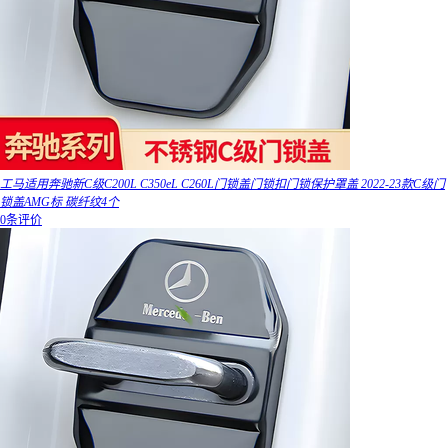
工马适用奔驰新C级C200L C350eL C260L门锁盖门锁扣门锁保护罩盖 2022-23款C级门
锁盖AMG标 碳纤纹4个
0条评价