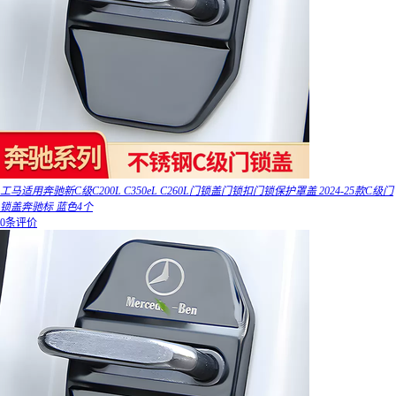
工马适用奔驰新C级C200L C350eL C260L门锁盖门锁扣门锁保护罩盖 2024-25款C级门
锁盖奔驰标 蓝色4个
0条评价