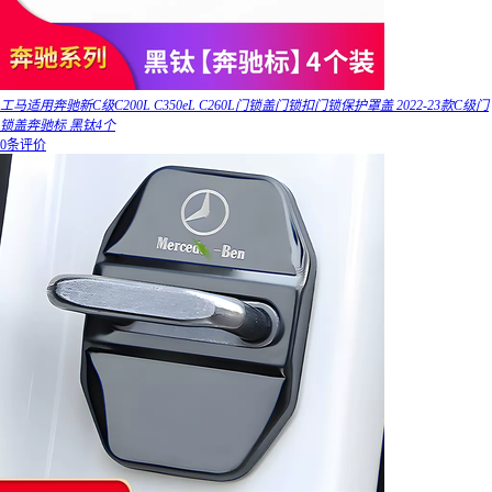
工马适用奔驰新C级C200L C350eL C260L门锁盖门锁扣门锁保护罩盖 2022-23款C级门
锁盖奔驰标 黑钛4个
0条评价