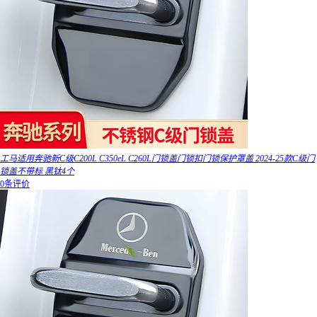
工马适用奔驰新C级C200L C350eL C260L门锁盖门锁扣门锁保护罩盖 2024-25款C级门
锁盖不带标 黑钛4个
0条评价