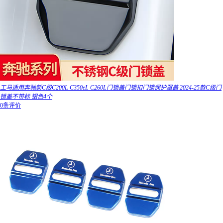
工马适用奔驰新C级C200L C350eL C260L门锁盖门锁扣门锁保护罩盖 2024-25款C级门
锁盖不带标 银色4个
0条评价