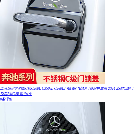
工马适用奔驰新C级C200L C350eL C260L门锁盖门锁扣门锁保护罩盖 2024-25款C级门
锁盖AMG标 银色4个
0条评价