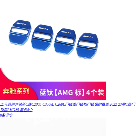
工马适用奔驰新C级C200L C350eL C260L门锁盖门锁扣门锁保护罩盖 2022-23款C级门
锁盖AMG标 蓝色4个
0条评价