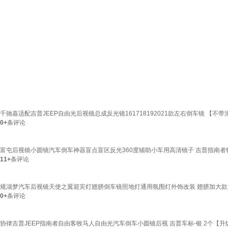
千驰嘉适配吉普JEEP自由光后视镜总成反光镜161718192021款左右倒车镜 【不带漆
0+
条评论
富屯后视镜小圆镜汽车倒车神器盲点盲区反光360度辅助小车用高清镜子 吉普指南
11+
条评论
规淄梦汽车后视镜天使之翼迎宾灯翅膀倒车镜照地灯通用氛围灯外饰改装 翅膀加大款【
0+
条评论
协律吉普JEEP指南者自由客牧马人自由光汽车倒车小圆镜后视 吉普车标-银 2个【