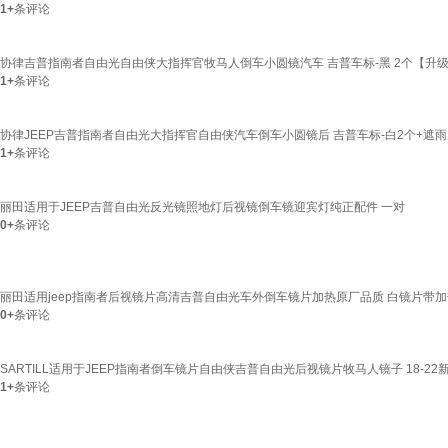
1+
条评论
协律吉普指南者自由光自由侠大指挥官牧马人倒车小圆镜汽车 吉普车标-黑 2个【升
1+
条评论
协律JEEP吉普指南者自由光大指挥官自由侠汽车倒车小圆镜后 吉普车标-白2个+遮
1+
条评论
丽田适用于JEEP吉普自由光反光镜照地灯后视镜倒车镜迎宾灯纯正配件 一对
0+
条评论
丽田适用jeep指南者后视镜片高清吉普自由光车外倒车镜片加热原厂品质 白镜片带加热 左-主
0+
条评论
SARTILL适用于JEEP指南者倒车镜片自由侠吉普自由光后视镜片牧马人镜子 18-
1+
条评论