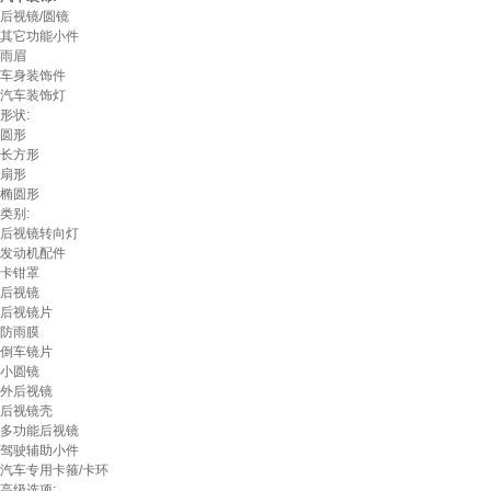
后视镜/圆镜
其它功能小件
雨眉
车身装饰件
汽车装饰灯
形状:
圆形
长方形
扇形
椭圆形
类别:
后视镜转向灯
发动机配件
卡钳罩
后视镜
后视镜片
防雨膜
倒车镜片
小圆镜
外后视镜
后视镜壳
多功能后视镜
驾驶辅助小件
汽车专用卡箍/卡环
高级选项: