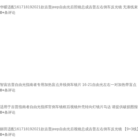
华暧适配161718192021款吉普jeep自由光后照镜总成吉普左右倒车反光镜 无漆线束9+
0+
条评论
智宙吉普自由光指南者专用加热盲点并线倒车镜片 16-21自由光左右一对加热带盲点
0+
条评论
适用于吉普指南者自由光指挥官倒车镜框后视镜外壳转向灯镜片马达 请提供破损图
0+
条评论
丽田适配161718192021款吉普jeep自由光后视镜总成吉普左右倒车反光镜 【9+3
0+
条评论