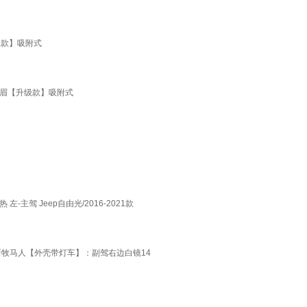
级款】吸附式
雨眉【升级款】吸附式
驾 Jeep自由光/2016-2021款
22新牧马人【外壳带灯车】：副驾右边白镜14