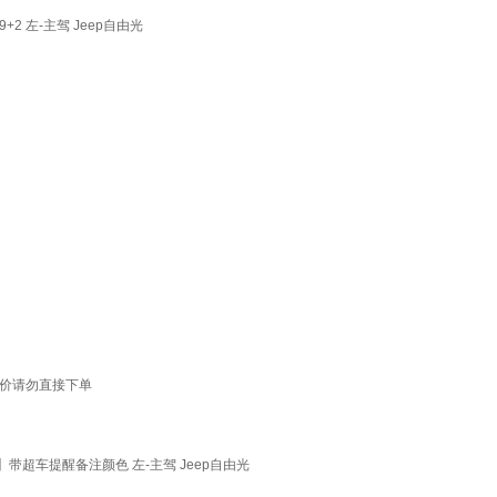
2 左-主驾 Jeep自由光
报价请勿直接下单
线】带超车提醒备注颜色 左-主驾 Jeep自由光