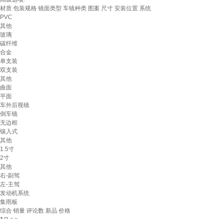
材质
包装规格
镜面类型
车镜种类
图案
尺寸
安装位置
系统
PVC
其他
玻璃
碳纤维
合金
单支装
双支装
其他
曲面
平面
车外后视镜
倒车镜
无边框
镶入式
其他
1.5寸
2寸
其他
右-副驾
左-主驾
发动机系统
集雨板
综合
销量
评论数
新品
价格