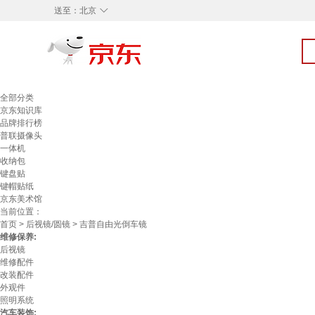
◇
送至：
北京
全部分类
京东知识库
品牌排行榜
普联摄像头
一体机
收纳包
键盘贴
键帽贴纸
京东美术馆
当前位置：
首页
>
后视镜/圆镜
> 吉普自由光倒车镜
维修保养:
后视镜
维修配件
改装配件
外观件
照明系统
汽车装饰: