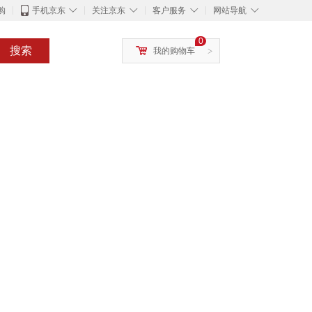
◇
◇
◇
◇
购
手机京东
关注京东
客户服务
网站导航
0
搜索
我的购物车
>