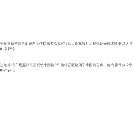
千驰嘉适吉普自由光自由侠指南者指挥官牧马人倒车镜片后视镜反光镜玻璃 牧马人 中
0+
条评论
达珀德 汽车用品汽车后视镜小圆镜360旋转盲区镜倒车小圆镜盲点广角镜 豪华款-2个装 
0+
条评论