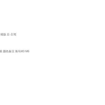
规版 左-主驾
颜色备注 海马M3 M6