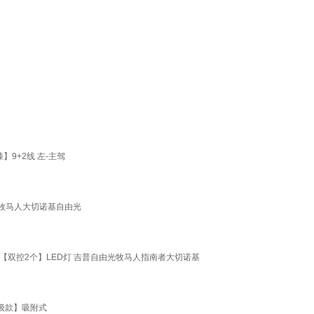
】9+2线 左-主驾
者牧马人大切诺基自由光
双控2个】LED灯 吉普自由光牧马人指南者大切诺基
升级款】吸附式