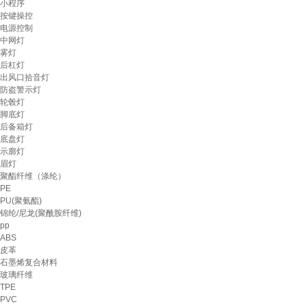
小程序
按键操控
电源控制
中网灯
雾灯
后杠灯
出风口拾音灯
防盗警示灯
轮毂灯
脚底灯
后备箱灯
底盘灯
示廓灯
眉灯
聚酯纤维（涤纶）
PE
PU(聚氨酯)
锦纶/尼龙(聚酰胺纤维)
pp
ABS
皮革
石墨烯复合材料
玻璃纤维
TPE
PVC