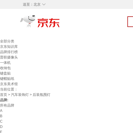
◇
送至：
北京
全部分类
京东知识库
品牌排行榜
普联摄像头
一体机
收纳包
键盘贴
键帽贴纸
京东美术馆
当前位置：
首页
>
汽车装饰灯
> 后装氛围灯
品牌:
所有品牌
A
B
C
D
F