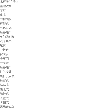
水杯垫/门槽垫
整理收纳
车灯
座式
中控面板
杯架式
出风口式
后备箱门
车门防刮板
汽车风扇
尾翼
中控台
仪表台
全车门
方向盘
后备箱门
打孔安装
免打孔安装
放置式
粘贴式
磁吸式
悬挂式
吸盘式
卡扣式
需绑定车型