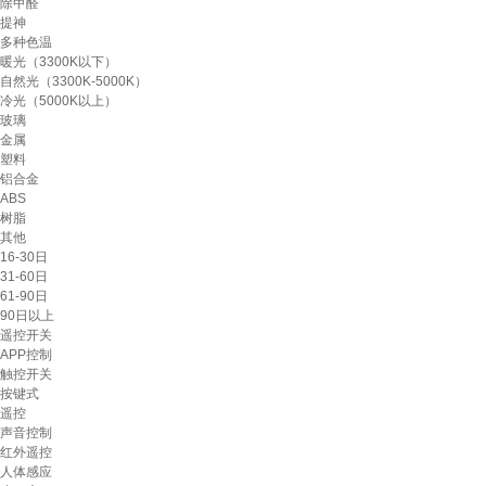
除甲醛
提神
多种色温
暖光（3300K以下）
自然光（3300K-5000K）
冷光（5000K以上）
玻璃
金属
塑料
铝合金
ABS
树脂
其他
16-30日
31-60日
61-90日
90日以上
遥控开关
APP控制
触控开关
按键式
遥控
声音控制
红外遥控
人体感应