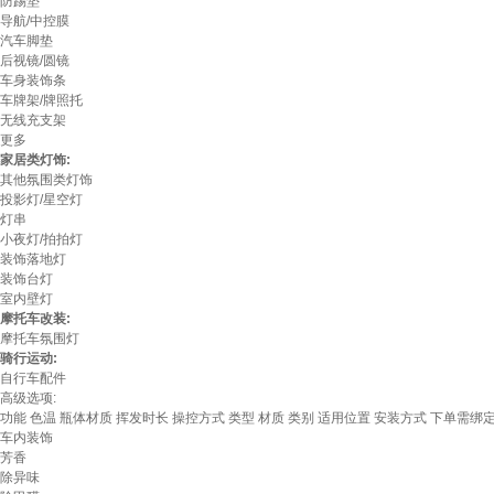
防踢垫
导航/中控膜
汽车脚垫
后视镜/圆镜
车身装饰条
车牌架/牌照托
无线充支架
更多
家居类灯饰:
其他氛围类灯饰
投影灯/星空灯
灯串
小夜灯/拍拍灯
装饰落地灯
装饰台灯
室内壁灯
摩托车改装:
摩托车氛围灯
骑行运动:
自行车配件
高级选项:
功能
色温
瓶体材质
挥发时长
操控方式
类型
材质
类别
适用位置
安装方式
下单需绑
车内装饰
芳香
除异味