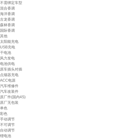
不需绑定车型
混合香调
海洋香调
古龙香调
森林香调
国际香调
其他
太阳能充电
USB充电
干电池
风力发电
电池供电
原车插头对插
点烟器充电
ACC电源
汽车维修件
汽车改装件
原厂件(国内4S)
原厂无包装
单色
彩色
手动调节
不可调节
自动调节
锂电池