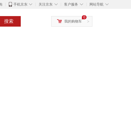
◇
◇
◇
◇
购
手机京东
关注京东
客户服务
网站导航
0
搜索
我的购物车
>