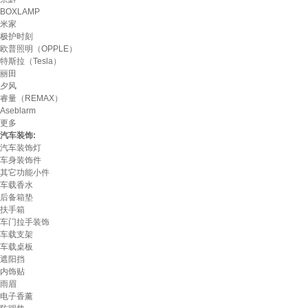
BOXLAMP
米家
极护时刻
欧普照明（OPPLE）
特斯拉（Tesla）
丽田
夕风
睿量（REMAX）
Aseblarm
更多
汽车装饰:
汽车装饰灯
车身装饰件
其它功能小件
车载香水
后备箱垫
扶手箱
车门拉手装饰
车载支架
车载桌板
遮阳挡
内饰贴
雨眉
电子香薰