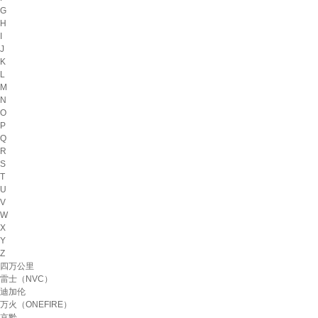
G
H
I
J
K
L
M
N
O
P
Q
R
S
T
U
V
W
X
Y
Z
四万公里
雷士（NVC）
迪加伦
万火（ONEFIRE）
京黔