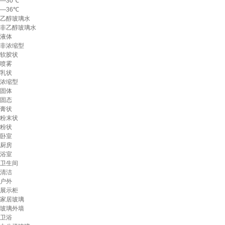
—30℃
—36℃
乙醇玻璃水
非乙醇玻璃水
液体
非浓缩型
软胶状
喷雾
乳状
浓缩型
固体
固态
膏状
粉末状
粉状
卧室
厨房
浴室
卫生间
清洁
户外
展示柜
家居玻璃
玻璃外墙
卫浴