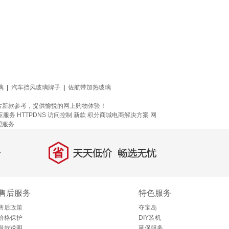
璃
|
汽车挡风玻璃牌子
|
佐航带加热玻璃
片新款参考，提供愉悦的网上购物体验！
应服务
HTTPDNS
访问控制
新款
积分商城电商解决方案
网
理服务
省
天天低价，畅选无忧
售后服务
特色服务
售后政策
夺宝岛
价格保护
DIY装机
退款说明
延保服务