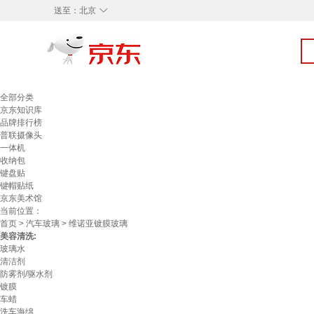
◇
送至：
北京
全部分类
京东知识库
品牌排行榜
普联摄像头
一体机
收纳包
键盘贴
键帽贴纸
京东美术馆
当前位置：
首页
>
汽车玻璃
> 维诺亚镀膜玻璃
美容清洗:
玻璃水
清洁剂
防雾剂/驱水剂
镀膜
车蜡
洗车海绵