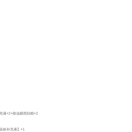
液×2+除油膜雨刮精×2
鼠标补充液】×1