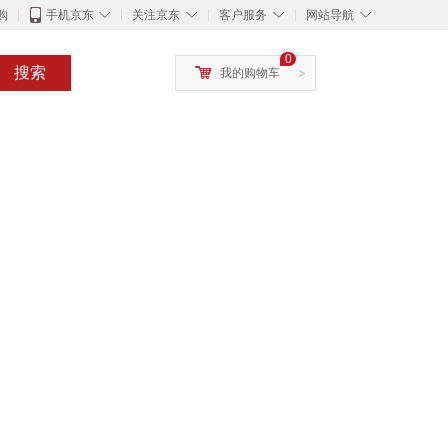
◇
◇
◇
◇
购
手机京东
关注京东
客户服务
网站导航
0
搜索
我的购物车
>