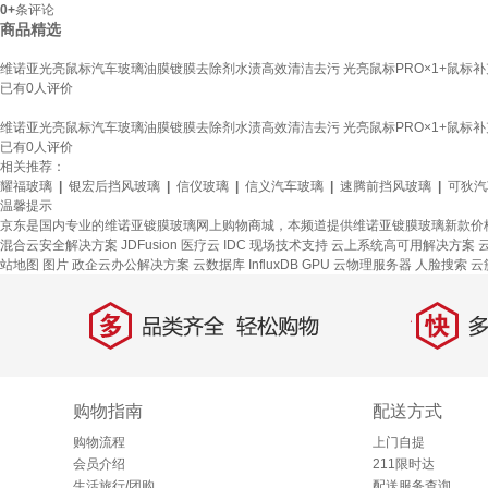
0+
条评论
商品精选
维诺亚光亮鼠标汽车玻璃油膜镀膜去除剂水渍高效清洁去污 光亮鼠标PRO×1+鼠标补充
已有
0
人评价
维诺亚光亮鼠标汽车玻璃油膜镀膜去除剂水渍高效清洁去污 光亮鼠标PRO×1+鼠标补充
已有
0
人评价
相关推荐：
耀福玻璃
|
银宏后挡风玻璃
|
信仪玻璃
|
信义汽车玻璃
|
速腾前挡风玻璃
|
可狄汽
温馨提示
京东是国内专业的维诺亚镀膜玻璃网上购物商城，本频道提供维诺亚镀膜玻璃新款价
混合云安全解决方案
JDFusion
医疗云
IDC 现场技术支持
云上系统高可用解决方案
云
站地图
图片
政企云办公解决方案
云数据库 InfluxDB
GPU 云物理服务器
人脸搜索
云
多
快
品类齐全，轻松购物
多仓
购物指南
配送方式
购物流程
上门自提
会员介绍
211限时达
生活旅行/团购
配送服务查询