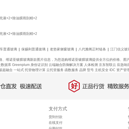
液×2+除油膜雨刮精×2
液×2+除油膜雨刮精×2
车普通玻璃
|
保赐利普通玻璃
|
老垫家侧窗玻璃
|
八代雅阁正时链条
|
江门信义玻
格、维诺亚镀膜玻璃新款图片信息，为您选购维诺亚镀膜玻璃提供全方位的价格、图
数据库 Greenplum
身份证识别
云端融合防御解决方案
人体检测
京东智联云
应急响
簇超融合
一站式
托管物理计算
云托管服务
函数服务
品牌
型号
主机安全
IDC 资产管
好
直发，极速配送
正品行货，精致服务
支付方式
货到付款
在线支付
分期付款