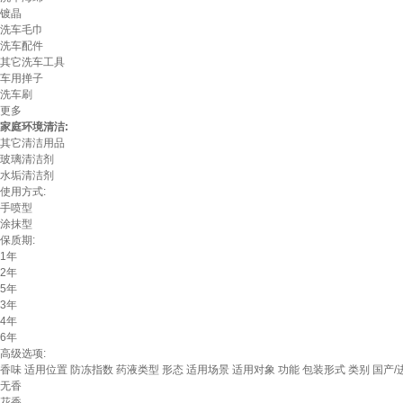
镀晶
洗车毛巾
洗车配件
其它洗车工具
车用掸子
洗车刷
更多
家庭环境清洁:
其它清洁用品
玻璃清洁剂
水垢清洁剂
使用方式:
手喷型
涂抹型
保质期:
1年
2年
5年
3年
4年
6年
高级选项:
香味
适用位置
防冻指数
药液类型
形态
适用场景
适用对象
功能
包装形式
类别
国产/
无香
花香