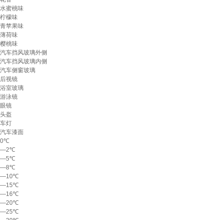
水蜜桃味
柠檬味
青苹果味
薄荷味
樱桃味
汽车挡风玻璃外侧
汽车挡风玻璃内侧
汽车侧窗玻璃
后视镜
浴室玻璃
游泳镜
眼镜
头盔
车灯
汽车漆面
0℃
—2℃
—5℃
—8℃
—10℃
—15℃
—16℃
—20℃
—25℃