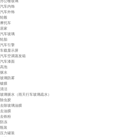
办公楼玻璃
汽车内饰
汽车外饰
轮毂
摩托车
居家
汽车玻璃
轮胎
汽车引擎
车载显示屏
汽车空调蒸发箱
汽车漆面
高泡
驱水
玻璃防雾
镀膜
清洁
玻璃驱水（雨天行车玻璃疏水）
除虫胶
去除玻璃油膜
去油膜
去铁粉
防冻
瓶装
压力罐装