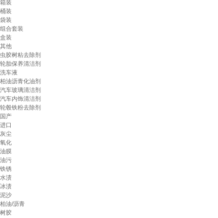
箱装
桶装
袋装
组合套装
盒装
其他
虫胶树粘去除剂
轮胎保养清洁剂
洗车液
柏油沥青化油剂
汽车玻璃清洁剂
汽车内饰清洁剂
轮毂铁粉去除剂
国产
进口
灰尘
氧化
油膜
油污
铁锈
水渍
冰渍
泥沙
柏油/沥青
树胶