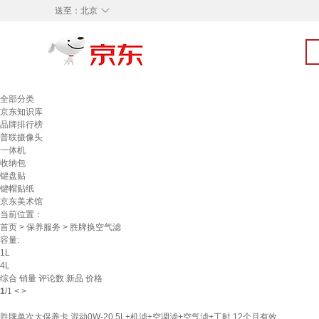
◇
送至：
北京
全部分类
京东知识库
品牌排行榜
普联摄像头
一体机
收纳包
键盘贴
键帽贴纸
京东美术馆
当前位置：
首页
>
保养服务
> 胜牌换空气滤
容量:
1L
4L
综合
销量
评论数
新品
价格
1
/
1
<
>
胜牌单次大保养卡 混动0W-20 5L+机滤+空调滤+空气滤+工时 12个月有效