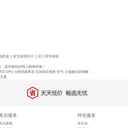
油机滤
|
驭宝换雨刮片
|
府上养车镀膜
考，提供愉悦的网上购物体验！
DNS
GPU 云物理服务器
应急响应服务
型号
云端融合防御解
方案
省
天天低价，畅选无忧
售后服务
特色服务
售后政策
夺宝岛