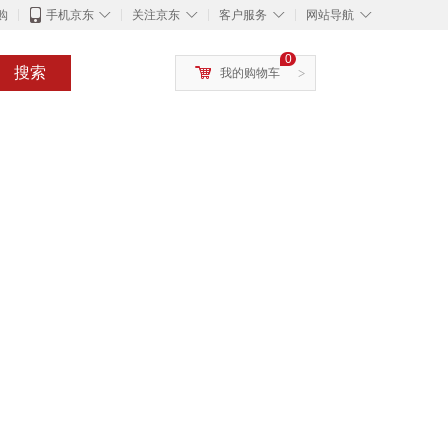
◇
◇
◇
◇
购
手机京东
关注京东
客户服务
网站导航
0
搜索
我的购物车
>