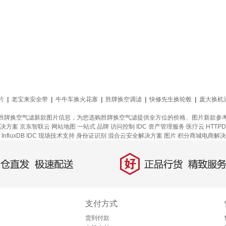
片
|
老宝来安全带
|
牛牛车换火花塞
|
胜牌换空调滤
|
快修先生换轮毂
|
庞大换机
胜牌换空气滤新款图片信息，为您选购胜牌换空气滤提供全方位的价格、图片新款参
决方案
京东智联云
网站地图
一站式
品牌
访问控制
IDC 资产管理服务
医疗云
HTTP
nfluxDB
IDC 现场技术支持
身份证识别
混合云安全解决方案
图片
积分商城电商解决
好
直发，极速配送
正品行货，精致服务
支付方式
货到付款