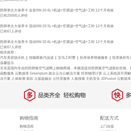
胜牌单次大保养卡 金皇0W-20 6L+机滤+空调滤+空气滤+工时 12个月有效
已有
20000
人评价
胜牌单次大保养卡 混动0W-20 5L+机滤+空调滤+空气滤+工时 12个月有效
已有
67
人评价
胜牌单次大保养卡 混动0W-20 6L+机滤+空调滤+空气滤+工时 12个月有效
已有
67
人评价
相关推荐：
汽车美容脱水机
|
纽咖斯换汽油滤
|
宝马工时费
|
轮库保养维修服务
|
轮库换刹车
温馨提示
京东是国内专业的胜牌换空气滤网上购物商城，本频道提供胜牌换空气滤新款价格、
函数服务
云数据库 Greenplum
政企云办公解决方案
托管物理计算
云上系统高可用解
决方案
人体检测
新款
云簇超融合
云托管服务
人脸搜索
主机安全
JDFusion
云数据库 I
多
快
品类齐全，轻松购物
多仓
购物指南
配送方式
购物流程
上门自提