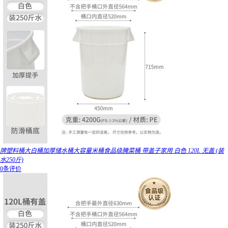
牌塑料桶大白桶加厚储水桶大容量米桶食品级腌菜桶 带盖子家用 白色 120L 无盖 (装
水250斤)
0条评价