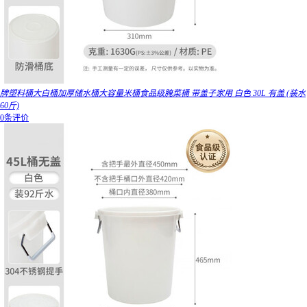
牌塑料桶大白桶加厚储水桶大容量米桶食品级腌菜桶 带盖子家用 白色 30L 有盖 (装水
60斤)
0条评价