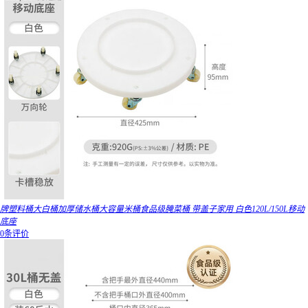
牌塑料桶大白桶加厚储水桶大容量米桶食品级腌菜桶 带盖子家用 白色120L/150L移动
底座
0条评价