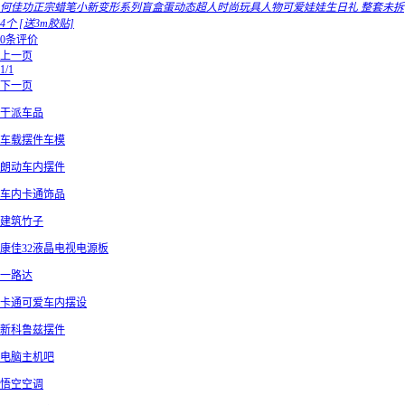
何佳功正宗蜡笔小新变形系列盲盒蛋动态超人时尚玩具人物可爱娃娃生日礼 整套未拆
4个 [送3m胶贴]
0条评价
上一页
1/1
下一页
干派车品
车载摆件车模
朗动车内摆件
车内卡通饰品
建筑竹子
康佳32液晶电视电源板
一路达
卡通可爱车内摆设
新科鲁兹摆件
电脑主机吧
悟空空调