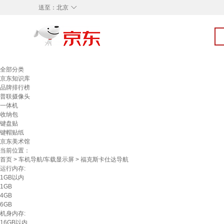
◇
送至：
北京
全部分类
京东知识库
品牌排行榜
普联摄像头
一体机
收纳包
键盘贴
键帽贴纸
京东美术馆
当前位置：
首页
>
车机导航/车载显示屏
> 福克斯卡仕达导航
运行内存:
1GB以内
1GB
4GB
6GB
机身内存:
16GB以内