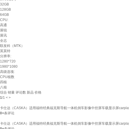
32GB
128GB
64GB
CPU:
高通
展锐
展讯
全志
联发科（MTK）
英莫特
分辨率:
1280*720
1980*1080
高级选项:
CPU核数
四核
八核
综合
销量
评论数
新品
价格
1
/
1
<
>
卡仕达（CASKA）适用福特经典福克斯导航一体机倒车影像中控屏车载显示屏carplay
0+
条评论
卡仕达（CASKA）适用福特经典福克斯导航一体机倒车影像中控屏车载显示屏carplay 
0+
条评论