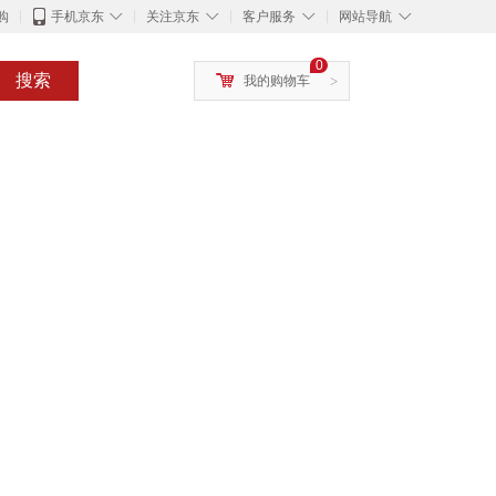
◇
◇
◇
◇
购
手机京东
关注京东
客户服务
网站导航
0
搜索
我的购物车
>