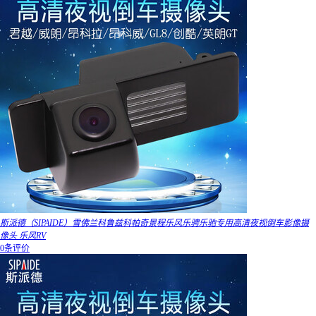
斯派德（SIPAIDE）雪佛兰科鲁兹科帕奇景程乐风乐骋乐驰专用高清夜视倒车影像摄
像头 乐风RV
0条评价