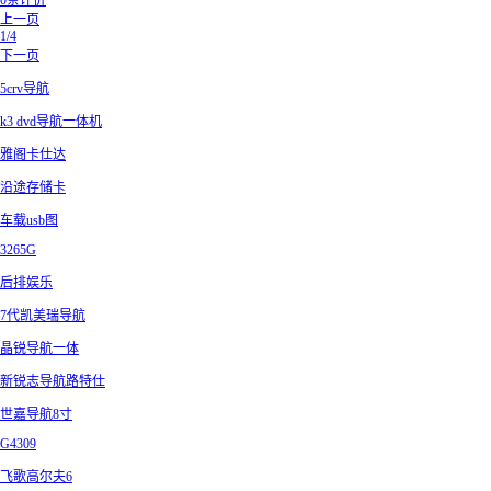
0条评价
上一页
1/4
下一页
5crv导航
k3 dvd导航一体机
雅阁卡仕达
沿途存储卡
车载usb图
3265G
后排娱乐
7代凯美瑞导航
晶锐导航一体
新锐志导航路特仕
世嘉导航8寸
G4309
飞歌高尔夫6