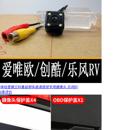
咪咕雪佛兰科鲁兹倒车高清夜视专用摄像头 乐风RV
0条评价