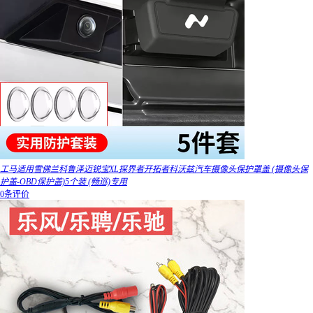
工马适用雪佛兰科鲁泽迈锐宝XL探界者开拓者科沃兹汽车摄像头保护罩盖 (摄像头保
护盖-OBD保护盖)5个装 (畅巡)专用
0条评价