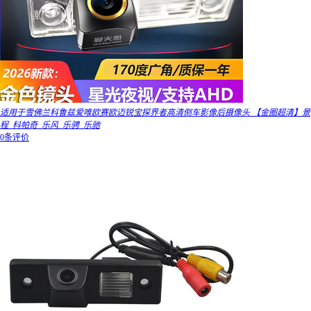
适用于雪佛兰科鲁兹爱唯欧赛欧迈锐宝探界者高清倒车影像后摄像头 【金圈超清】景
程_科帕奇_乐风_乐骋_乐驰
0条评价