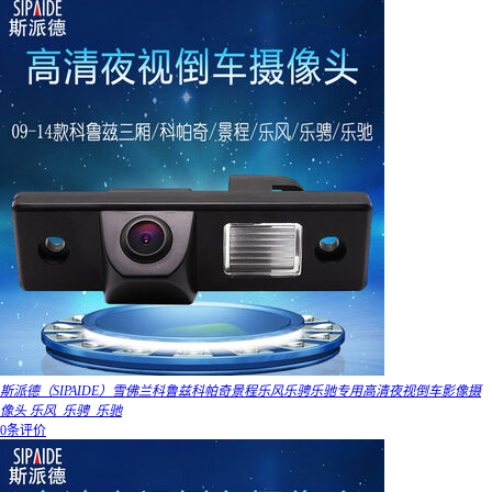
斯派德（SIPAIDE）雪佛兰科鲁兹科帕奇景程乐风乐骋乐驰专用高清夜视倒车影像摄
像头 乐风_乐骋_乐驰
0条评价