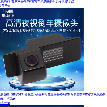
雪佛兰科鲁兹专用高清夜视倒车影像摄像头 乐风/乐聘/乐驰
0条评价
斯派德（SIPAIDE）雪佛兰科鲁兹科帕奇景程乐风乐骋乐驰专用高清夜视倒车影像摄
像头 乐风RV
0条评价