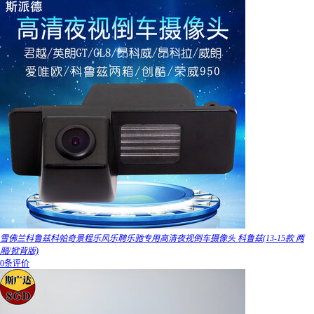
雪佛兰科鲁兹科帕奇景程乐风乐聘乐驰专用高清夜视倒车摄像头 科鲁兹(13-15款 两
厢/掀背版)
0条评价