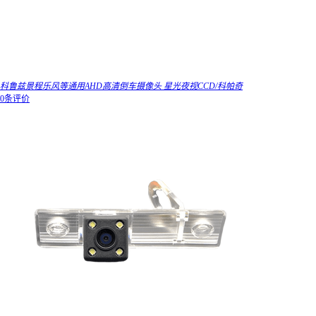
科鲁兹景程乐风等通用AHD高清倒车摄像头 星光夜视CCD/科帕奇
0条评价