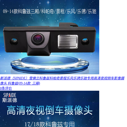
斯派德（SIPAIDE）雪佛兰科鲁兹科帕奇景程乐风乐骋乐驰专用高清夜视倒车影像摄
像头 科鲁兹(09-14款_三厢)
0条评价