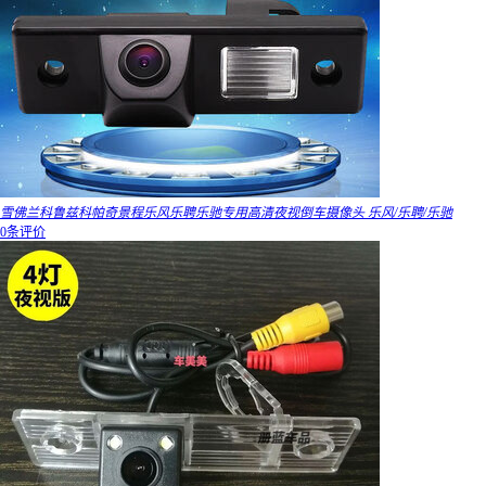
雪佛兰科鲁兹科帕奇景程乐风乐聘乐驰专用高清夜视倒车摄像头 乐风/乐聘/乐驰
0条评价