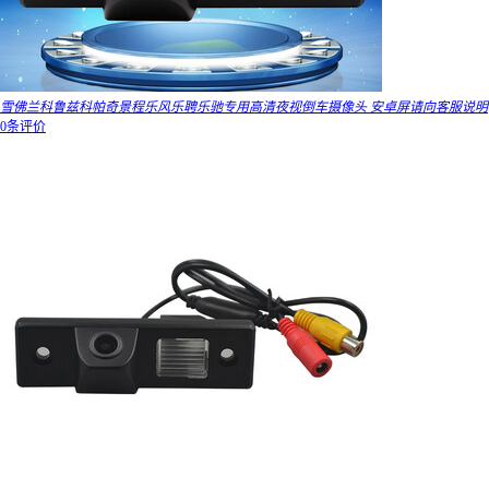
雪佛兰科鲁兹科帕奇景程乐风乐聘乐驰专用高清夜视倒车摄像头 安卓屏请向客服说明
0条评价