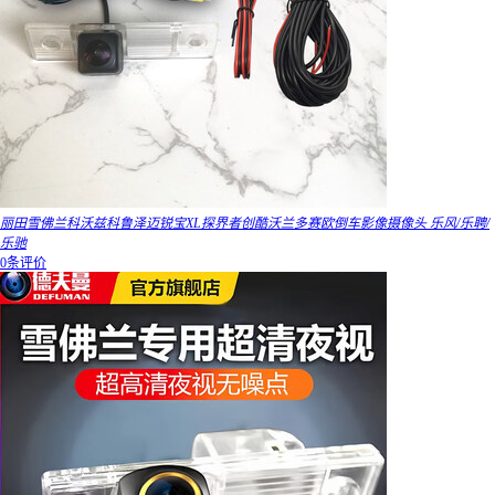
丽田雪佛兰科沃兹科鲁泽迈锐宝XL探界者创酷沃兰多赛欧倒车影像摄像头 乐风/乐聘/
乐驰
0条评价