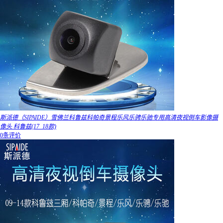
斯派德（SIPAIDE）雪佛兰科鲁兹科帕奇景程乐风乐骋乐驰专用高清夜视倒车影像摄
像头 科鲁兹(17_18款)
0条评价