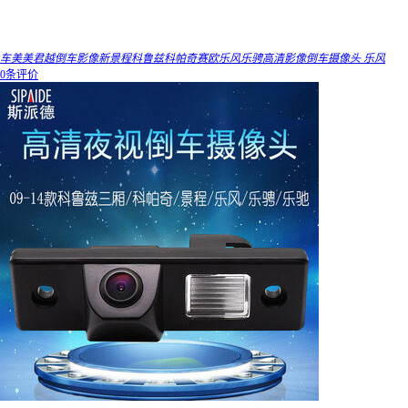
车美美君越倒车影像新景程科鲁兹科帕奇赛欧乐风乐骋高清影像倒车摄像头 乐风
0条评价