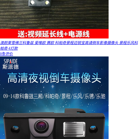
澳颜莱雪佛兰科鲁兹 爱唯欧 赛欧 科帕奇景程迈锐宝高请倒车影像摄像头 景程乐风科
帕奇 4灯款
0条评价