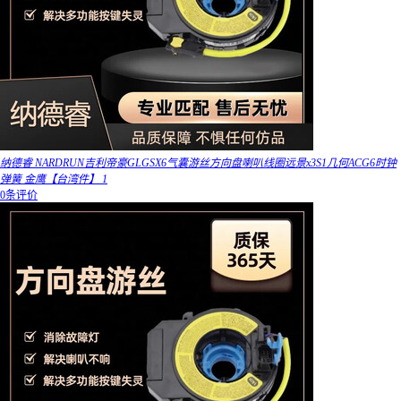
纳德睿 NARDRUN吉利帝豪GLGSX6气囊游丝方向盘喇叭线圈远景x3S1几何ACG6时钟
弹簧 金鹰【台湾件】 1
0条评价