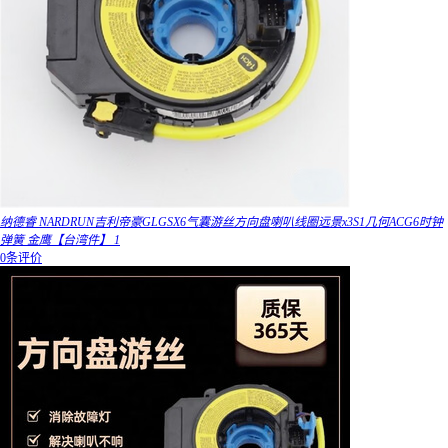
纳德睿 NARDRUN吉利帝豪GLGSX6气囊游丝方向盘喇叭线圈远景x3S1几何ACG6时钟
弹簧 金鹰【台湾件】 1
0条评价