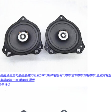
丽田适用吉利金刚金鹰SC61SC5车门扬声器后背门喇叭音响喇叭同轴喇叭 金刚同轴后
备箱喇叭一对 单喇叭 通用
0条评价