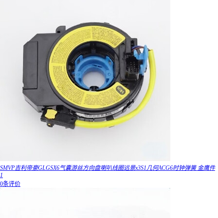
SMVP吉利帝豪GLGSX6气囊游丝方向盘喇叭线圈远景x3S1几何ACG6时钟弹簧 金鹰件
1
0条评价