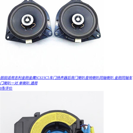
丽田适用吉利金刚金鹰SC61SC5车门扬声器后背门喇叭音响喇叭同轴喇叭 金刚同轴车
门喇叭一对 单喇叭 通用
0条评价