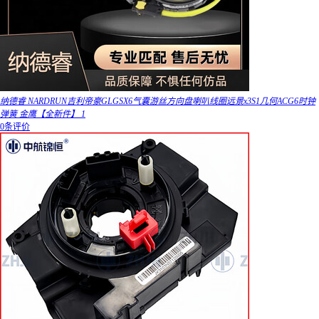
纳德睿 NARDRUN吉利帝豪GLGSX6气囊游丝方向盘喇叭线圈远景x3S1几何ACG6时钟
弹簧 金鹰【全新件】 1
0条评价