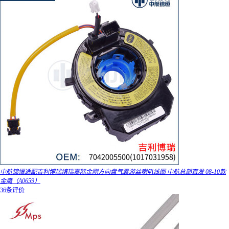
中航锦恒适配吉利博瑞缤瑞嘉际金刚方向盘气囊游丝喇叭线圈 中航总部直发 08-10款
金鹰（A0659）
36条评价