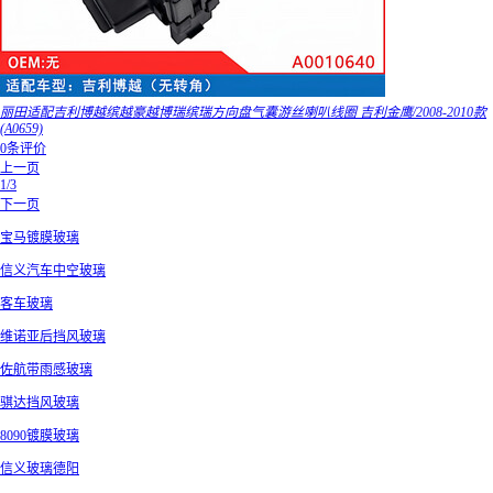
丽田适配吉利博越缤越豪越博瑞缤瑞方向盘气囊游丝喇叭线圈 吉利金鹰/2008-2010款
(A0659)
0条评价
上一页
1/3
下一页
宝马镀膜玻璃
信义汽车中空玻璃
客车玻璃
维诺亚后挡风玻璃
佐航带雨感玻璃
骐达挡风玻璃
8090镀膜玻璃
信义玻璃德阳