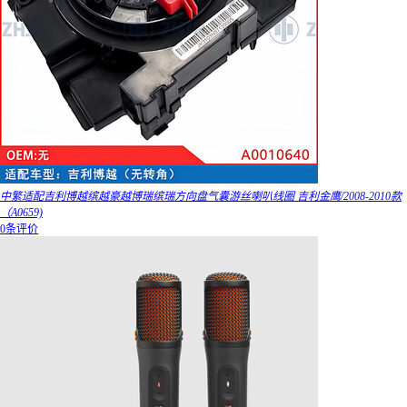
中繁适配吉利博越缤越豪越博瑞缤瑞方向盘气囊游丝喇叭线圈 吉利金鹰/2008-2010款
（A0659)
0条评价