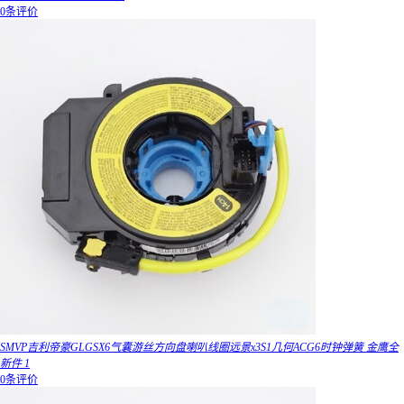
0条评价
SMVP吉利帝豪GLGSX6气囊游丝方向盘喇叭线圈远景x3S1几何ACG6时钟弹簧 金鹰全
新件 1
0条评价