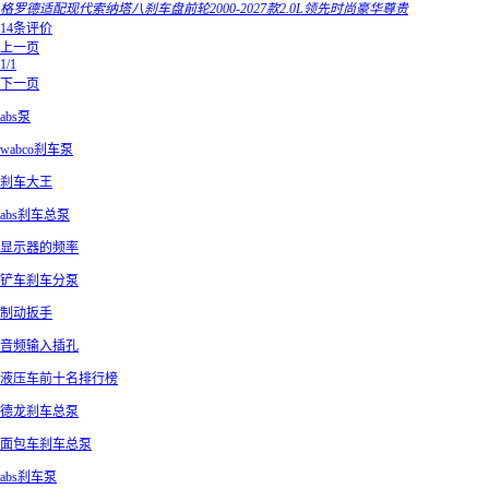
格罗德适配现代索纳塔八刹车盘前轮2000-2027款2.0L领先时尚豪华尊贵
14条评价
上一页
1/1
下一页
abs泵
wabco刹车泵
刹车大王
abs刹车总泵
显示器的频率
铲车刹车分泵
制动扳手
音频输入插孔
液压车前十名排行榜
德龙刹车总泵
面包车刹车总泵
abs刹车泵