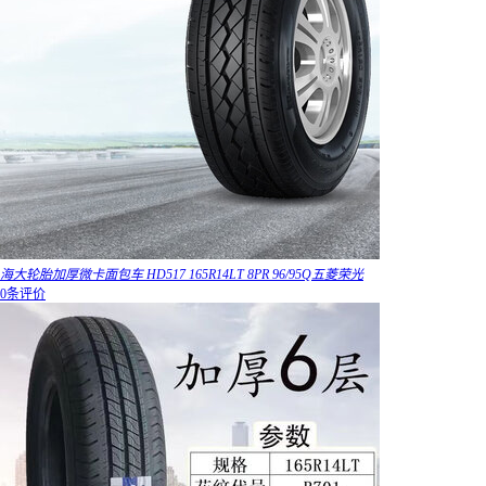
海大轮胎加厚微卡面包车 HD517 165R14LT 8PR 96/95Q五菱荣光
0条评价