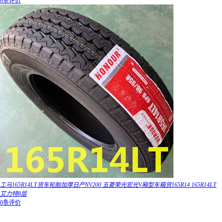
0条评价
工马165R14LT货车轮胎加厚日产NV200 五菱荣光宏光V厢型车箱货165R14 165R14LT
艾力特8层
0条评价