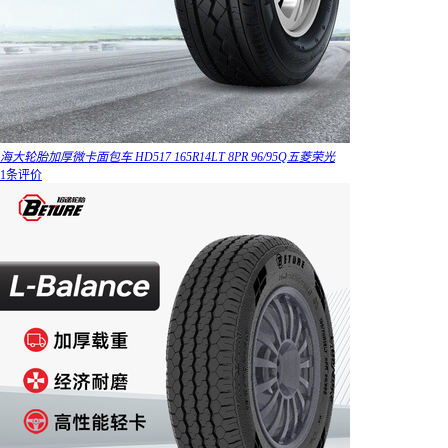
海大轮胎加厚微卡面包车 HD517 165R14LT 8PR 96/95Q五菱荣光
1条评价