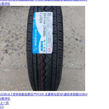
1条评价
165R14LT货车轮胎加厚日产NV200 五菱荣光宏光V面包车轮胎165R14
0条评价
上一页
1/5