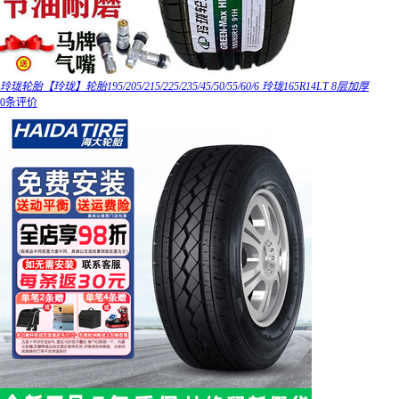
玲珑轮胎【玲珑】轮胎195/205/215/225/235/45/50/55/60/6 玲珑165R14LT 8层加厚
0条评价