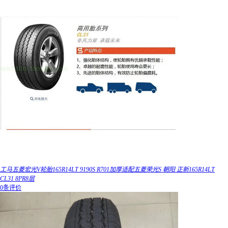
工马五菱宏光V轮胎165R14LT 9190S R701加厚适配五菱荣光S 朝阳 正新165R14LT
CL31 8PR8层
0条评价