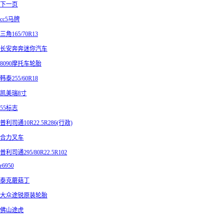
下一页
cc5马牌
三角165/70R13
长安奔奔迷你汽车
8090摩托车轮胎
韩泰255/60R18
凯美瑞8寸
55标志
普利司通10R22.5R286(行政)
合力叉车
普利司通295/80R22.5R102
r6950
泰克蘑菇丁
大众途锐原装轮胎
佛山途虎