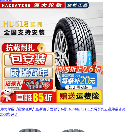
海大轮胎【国企老牌】加厚微卡面包车 6层 165/70R14LT C东风长安五菱海星吉奥
2000条评价