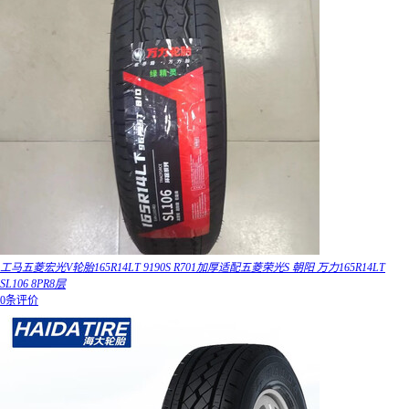
工马五菱宏光V轮胎165R14LT 9190S R701加厚适配五菱荣光S 朝阳 万力165R14LT
SL106 8PR8层
0条评价