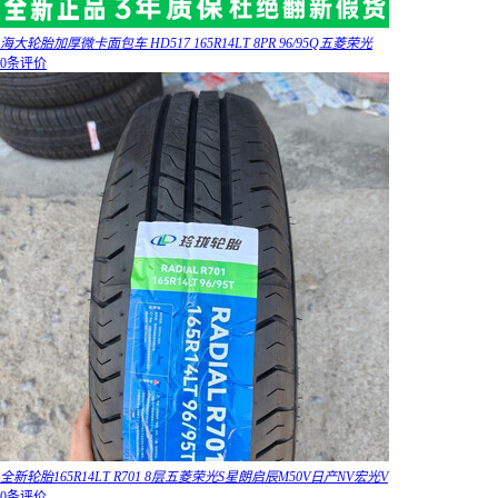
海大轮胎加厚微卡面包车 HD517 165R14LT 8PR 96/95Q五菱荣光
0条评价
全新轮胎165R14LT R701 8层五菱荣光S星朗启辰M50V日产NV宏光V
0条评价