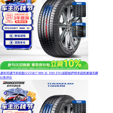
普利司通汽车轮胎215/55R17 98W XL T005 EVO适配帕萨特丰田凯美瑞天籁
91条评价