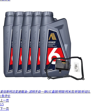
爱信斯柯达变速箱油+滤网手自一体6AT晶锐/明锐/柯米克/昕锐/昕动5L
1条评价
上一页
1/5
下一页