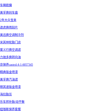
车辆跑偏
美孚换刹车盘
2年大众宝来
途虎换雨刮片
美迅换空调制冷剂
米其林轮胎门店
爱义行换空调滤
力驰多换转向油
京保养castrol-4-1-6057345
精典钣金喷漆
美孚换汽油滤
顺其道钣金喷漆
海拉胎压
乐车邦补胎/动平衡
纽咖斯保养套餐