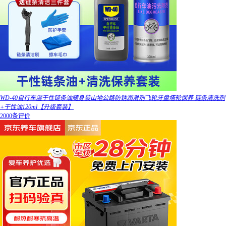
WD-40自行车湿干性链条油随身装山地公路防锈润滑剂飞轮牙盘塔轮保养 链条清洗剂
+干性油120ml【升级套装】
2000条评价