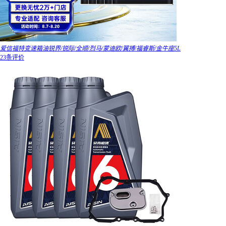
爱信福特变速箱油锐界/锐际/全顺/烈马/蒙迪欧/翼搏/福睿斯/金牛座5L
23条评价