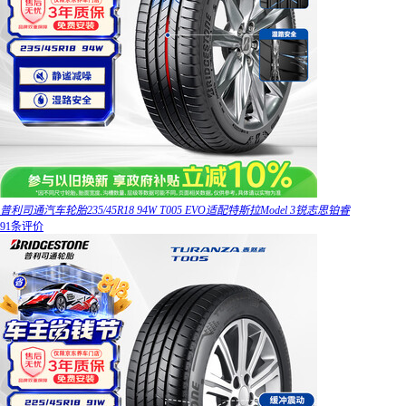
普利司通汽车轮胎235/45R18 94W T005 EVO适配特斯拉Model 3锐志思铂睿
91条评价