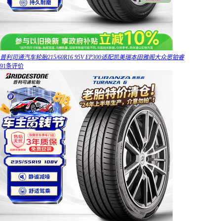
普利司通汽车轮胎215/60R16 95V EP300适配凯美瑞本田雅阁大众思铂睿
91条评价