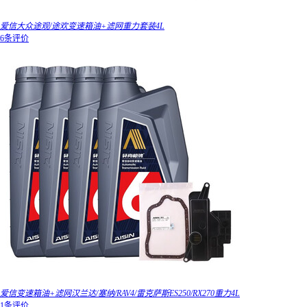
爱信大众途观/途欢变速箱油+滤网重力套装4L
6条评价
爱信变速箱油+滤网汉兰达/塞纳/RAV4/雷克萨斯ES250/RX270重力4L
1条评价