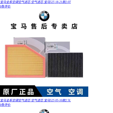
宝马全系空调空气滤芯 空气滤芯 宝马525 18-21款2.0T
0条评价
宝马全系空调空气滤芯 空气滤芯 宝马525 05-10款2.5L
0条评价