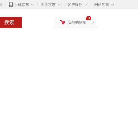
◇
◇
◇
◇
购
手机京东
关注京东
客户服务
网站导航
0
搜索
我的购物车
>