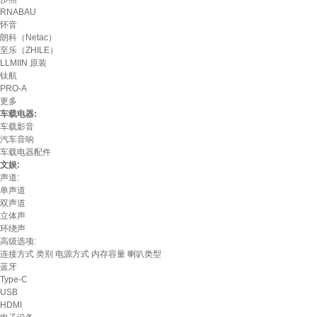
RNABAU
怀音
朗科（Netac）
至乐（ZHILE）
LLMIIN 原装
钛航
PRO-A
更多
车载电器:
车载影音
汽车音响
车载电器配件
文娱:
声道:
单声道
双声道
立体声
环绕声
高级选项:
连接方式
类别
电源方式
内存容量
喇叭类型
蓝牙
Type-C
USB
HDMI