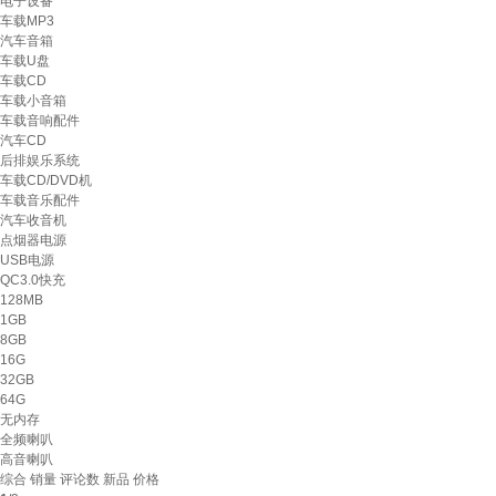
电子设备
车载MP3
汽车音箱
车载U盘
车载CD
车载小音箱
车载音响配件
汽车CD
后排娱乐系统
车载CD/DVD机
车载音乐配件
汽车收音机
点烟器电源
USB电源
QC3.0快充
128MB
1GB
8GB
16G
32GB
64G
无内存
全频喇叭
高音喇叭
综合
销量
评论数
新品
价格