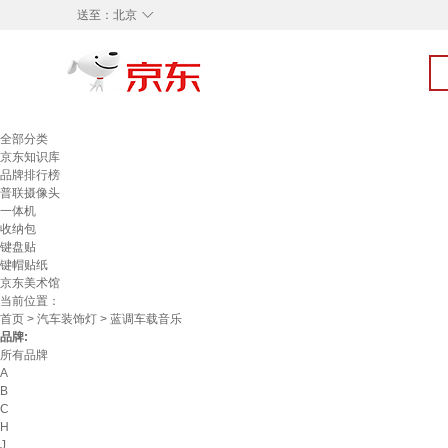
◇
送至：
北京
全部分类
京东知识库
品牌排行榜
普联摄像头
一体机
收纳包
键盘贴
键帽贴纸
京东美术馆
当前位置：
首页
>
汽车装饰灯
> 蓝调车载音乐
品牌:
所有品牌
A
B
C
H
J