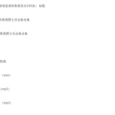
情蓝调布鲁斯音乐330首） 标配
损布鲁斯爵士乐合集全集
布鲁斯爵士乐合集全集
首歌曲
（wav）
mp3）
（mp3）