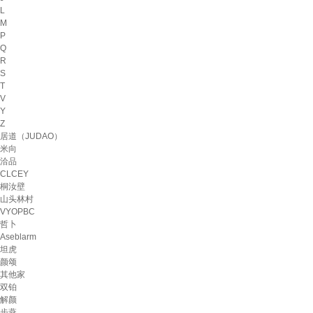
L
M
P
Q
R
S
T
V
Y
Z
居道（JUDAO）
米向
洽品
CLCEY
桐汝壁
山头林村
VYOPBC
哲卜
Aseblarm
坦虎
颜颂
其他家
双铂
解颜
步燕