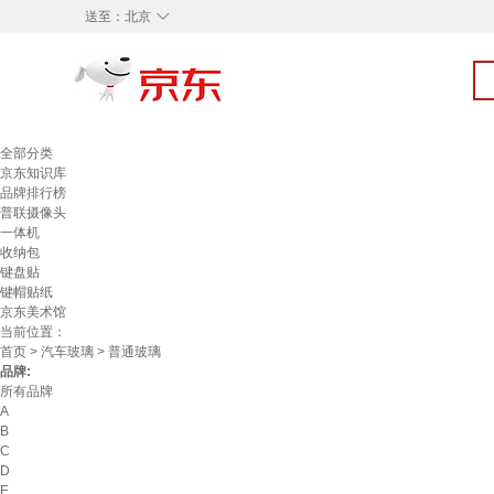
◇
送至：
北京
全部分类
京东知识库
品牌排行榜
普联摄像头
一体机
收纳包
键盘贴
键帽贴纸
京东美术馆
当前位置：
首页
>
汽车玻璃
> 普通玻璃
品牌:
所有品牌
A
B
C
D
E