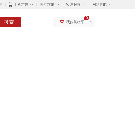
◇
◇
◇
◇
购
手机京东
关注京东
客户服务
网站导航
0
搜索
我的购物车
>