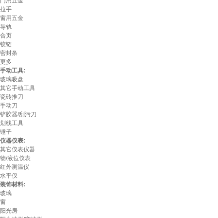
门用五金
拉手
窗用五金
导轨
合页
铰链
密封条
更多
手动工具:
玻璃吸盘
其它手动工具
瓷砖推刀
手动刀
铲胶器/刮污刀
划线工具
锤子
仪器仪表:
其它仪表仪器
物/液位仪表
红外测温仪
水平仪
装饰材料:
玻璃
窗
阳光房