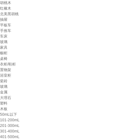
胡桃木
红橡木
北美黑胡桃
抽屉
平板车
手推车
车床
玻璃
家具
橱柜
桌椅
衣柜/鞋柜
置物架
浴室柜
瓷砖
玻璃
金属
大理石
塑料
木板
50mL以下
101-200mL
201-300mL
301-400mL
401-500mL