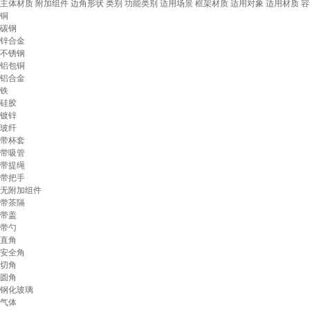
主体材质
附加组件
边角形状
类别
功能类别
适用场景
框架材质
适用对象
适用材质
容
铜
碳钢
锌合金
不锈钢
铝包铜
铝合金
铁
硅胶
镀锌
玻纤
带杯套
带吸管
带提绳
带把手
无附加组件
带茶隔
带盖
带勺
直角
安全角
切角
圆角
钢化玻璃
气体