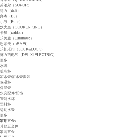
苏泊尔（SUPOR）
得力（deli）
拜杰（BJ）
小熊（Bear）
炊大皇（COOKER KING）
卡贝（cobbe）
乐美雅（Luminarc）
恩尔美（nRMEi）
乐扣乐扣（LOCK&LOCK）
德力西电气（DELIXI ELECTRIC）
更多
水具:
玻璃杯
凉水壶/凉水壶套装
保温杯
保温壶
水具配件/配饰
智能水杯
塑料杯
运动水壶
更多
家用五金:
其他五金件
家具五金