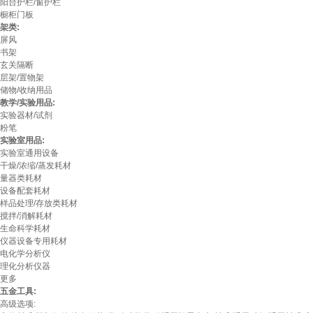
阳台护栏/窗护栏
橱柜门板
架类:
屏风
书架
玄关隔断
层架/置物架
储物/收纳用品
教学/实验用品:
实验器材/试剂
粉笔
实验室用品:
实验室通用设备
干燥/浓缩/蒸发耗材
量器类耗材
设备配套耗材
样品处理/存放类耗材
搅拌/消解耗材
生命科学耗材
仪器设备专用耗材
电化学分析仪
理化分析仪器
更多
五金工具:
高级选项: