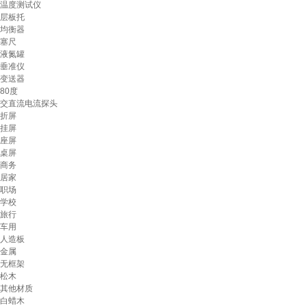
温度测试仪
层板托
均衡器
塞尺
液氮罐
垂准仪
变送器
80度
交直流电流探头
折屏
挂屏
座屏
桌屏
商务
居家
职场
学校
旅行
车用
人造板
金属
无框架
松木
其他材质
白蜡木