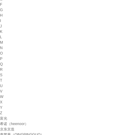
F
G
H
I
J
K
L
M
N
O
P
Q
R
S
T
U
V
W
X
Y
Z
富光
希诺（heenoor）
京东京造
青苹果（QINGPINGGUO）