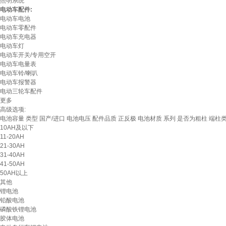
照明系统
电动车配件:
电动车电池
电动车零配件
电动车充电器
电动车灯
电动车开关/专用空开
电动车电量表
电动车铃/喇叭
电动车报警器
电动三轮车配件
更多
高级选项:
电池容量
类型
国产/进口
电池电压
配件品质
正反极
电池材质
系列
是否为粗柱
端柱
10AH及以下
11-20AH
21-30AH
31-40AH
41-50AH
50AH以上
其他
锂电池
铅酸电池
磷酸铁锂电池
胶体电池