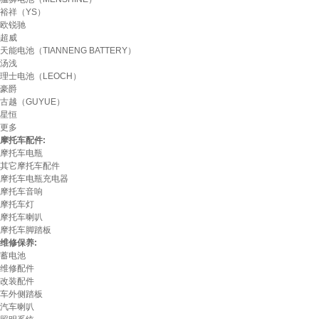
裕祥（YS）
欧锐驰
超威
天能电池（TIANNENG BATTERY）
汤浅
理士电池（LEOCH）
豪爵
古越（GUYUE）
星恒
更多
摩托车配件:
摩托车电瓶
其它摩托车配件
摩托车电瓶充电器
摩托车音响
摩托车灯
摩托车喇叭
摩托车脚踏板
维修保养:
蓄电池
维修配件
改装配件
车外侧踏板
汽车喇叭