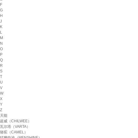
F
G
H
J
K
L
M
N
O
P
Q
R
S
T
U
V
W
X
Y
Z
天能
超威（CHILWEE）
瓦尔塔（VARTA）
骆驼（CAMEL）
猛狮电池（MENSHINE）