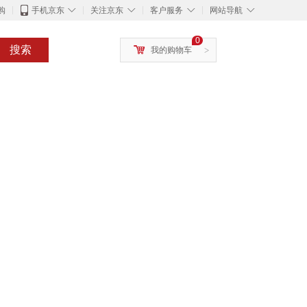
◇
◇
◇
◇
购
手机京东
关注京东
客户服务
网站导航
0
搜索
我的购物车
>