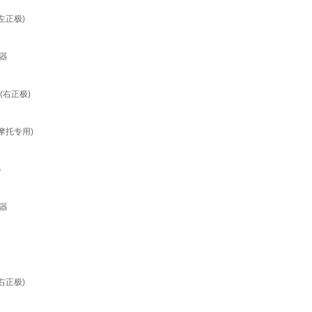
(左正极)
电器
(右正极)
梁摩托专用)
器
电器
(右正极)