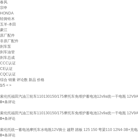
春风
宗申
HONDA
轻骑铃木
五羊-本田
豪江
原厂配件
非原厂配件
刹车泵
刹车油管
刹车总成
CCC认证
CE认证
CQC认证
综合
销量
评论数
新品
价格
1
/
5
<
>
索伦托福田汽油三轮车110130150/175摩托车免维护蓄电池12v9a统一干电瓶 12V
0+
条评论
索伦托福田汽油三轮车110130150/175摩托车免维护蓄电池12v9a统一干电瓶 12V9
0+
条评论
索伦托统一蓄电池摩托车水电瓶12V骑士 越野 踏板 125 150 弯梁110 12N4-3B+充
0+
条评论