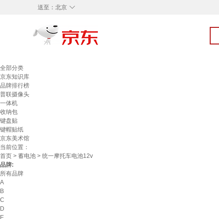
◇
送至：
北京
全部分类
京东知识库
品牌排行榜
普联摄像头
一体机
收纳包
键盘贴
键帽贴纸
京东美术馆
当前位置：
首页
>
蓄电池
> 统一摩托车电池12v
品牌:
所有品牌
A
B
C
D
E