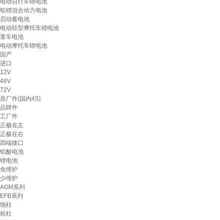
电动自行车锂电池
铅锂混合动力电池
启动蓄电池
电动轻型摩托车锂电池
童车电池
电动摩托车锂电池
国产
进口
12V
48V
72V
原厂件(国内4S)
品牌件
工厂件
正极在左
正极在右
四端接口
铅酸电池
锂电池
免维护
少维护
AGM系列
EFB系列
细柱
粗柱