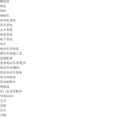
螺旋纹
粗柱
细柱
侧端柱
发动机系统
安全系统
点火系统
电器系统
电子系统
车灯
电动车充电器
摩托车维修工具
盖帽配饰
更多电动车零/配件
电动车铃/喇叭
更多电动车装备
电压转换器
发动机配件
继电器
车门及其零配件
YAMAHA
宝马
光阳
五羊
川崎