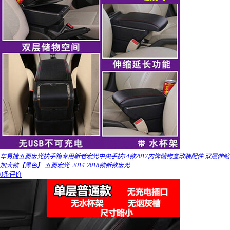
车易捷五菱宏光扶手箱专用新老宏光中央手扶14款2017内饰储物盒改装配件 双层伸缩
加大款【黑色】 五菱宏光_2014-2018款新款宏光
0条评价