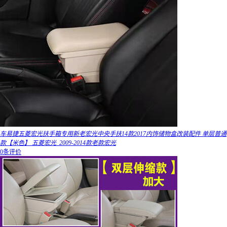
车易捷五菱宏光扶手箱专用新老宏光中央手扶14款2017内饰储物盒改装配件 单层普通
款【米色】 五菱宏光_2009-2014款老款宏光
0条评价