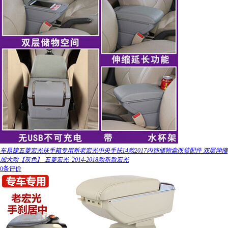
车易捷五菱宏光扶手箱专用新老宏光中央手扶14款2017内饰储物盒改装配件 双层伸缩
加大款【灰色】 五菱宏光_2014-2018款新款宏光
0条评价