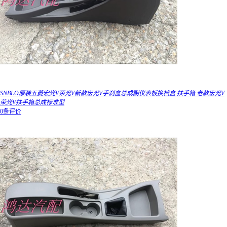
SNBLO原装五菱宏光V荣光V新款宏光V手刹盒总成副仪表板换档盒 扶手箱 老款宏光V
荣光V扶手箱总成标准型
0条评价