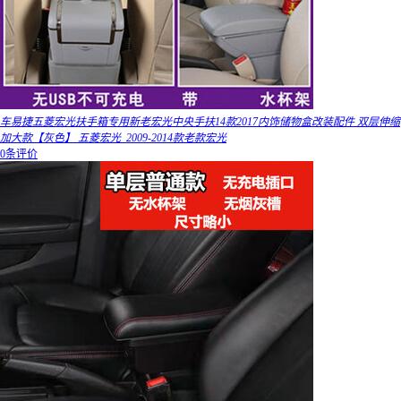
车易捷五菱宏光扶手箱专用新老宏光中央手扶14款2017内饰储物盒改装配件 双层伸缩
加大款【灰色】 五菱宏光_2009-2014款老款宏光
0条评价