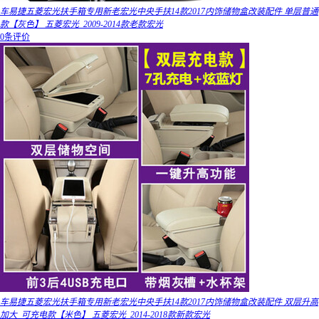
车易捷五菱宏光扶手箱专用新老宏光中央手扶14款2017内饰储物盒改装配件 单层普通
款【灰色】 五菱宏光_2009-2014款老款宏光
0条评价
车易捷五菱宏光扶手箱专用新老宏光中央手扶14款2017内饰储物盒改装配件 双层升高
加大_可充电款【米色】 五菱宏光_2014-2018款新款宏光