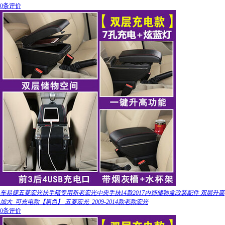
0条评价
车易捷五菱宏光扶手箱专用新老宏光中央手扶14款2017内饰储物盒改装配件 双层升高
加大_可充电款【黑色】 五菱宏光_2009-2014款老款宏光
0条评价