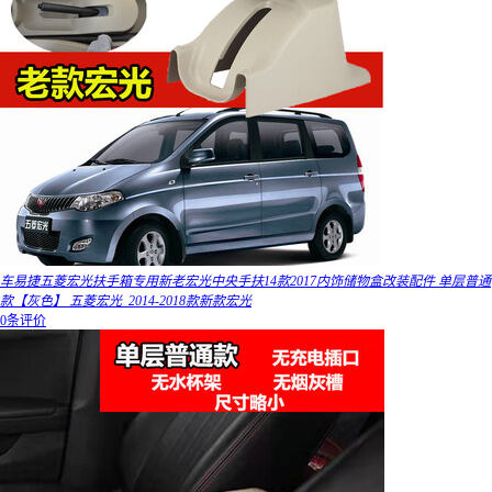
车易捷五菱宏光扶手箱专用新老宏光中央手扶14款2017内饰储物盒改装配件 单层普通
款【灰色】 五菱宏光_2014-2018款新款宏光
0条评价