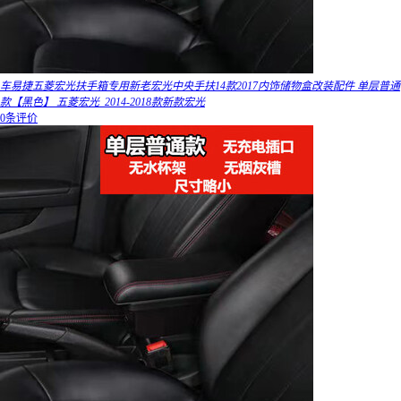
车易捷五菱宏光扶手箱专用新老宏光中央手扶14款2017内饰储物盒改装配件 单层普通
款【黑色】 五菱宏光_2014-2018款新款宏光
0条评价