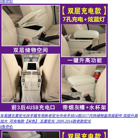
0条评价
车易捷五菱宏光扶手箱专用新老宏光中央手扶14款2017内饰储物盒改装配件 双层升高
加大_可充电款【米色】 五菱宏光_2009-2014款老款宏光
0条评价