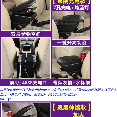
车易捷五菱宏光扶手箱专用新老宏光中央手扶14款2017内饰储物盒改装配件 双层升高
加大_可充电款【黑色】 五菱宏光_2014-2018款新款宏光
0条评价