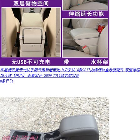
车易捷五菱宏光扶手箱专用新老宏光中央手扶14款2017内饰储物盒改装配件 双层伸缩
加大款【米色】 五菱宏光_2009-2014款老款宏光
0条评价