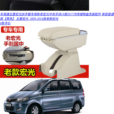
车易捷五菱宏光扶手箱专用新老宏光中央手扶14款2017内饰储物盒改装配件 单层普通
款【黑色】 五菱宏光_2009-2014款老款宏光
0条评价