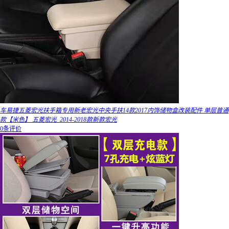
车易捷五菱宏光扶手箱专用新老宏光中央手扶14款2017内饰储物盒改装配件 单层普通
款【米色】 五菱宏光_2014-2018款新款宏光
0条评价