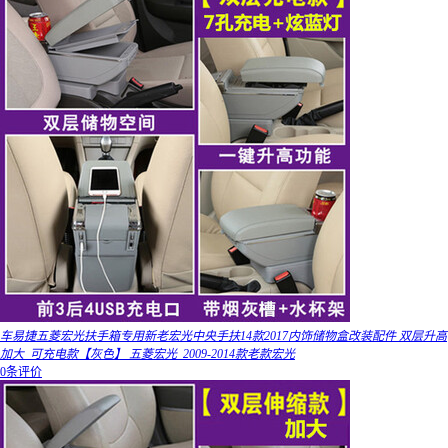
车易捷五菱宏光扶手箱专用新老宏光中央手扶14款2017内饰储物盒改装配件 双层升高
加大_可充电款【灰色】 五菱宏光_2009-2014款老款宏光
0条评价