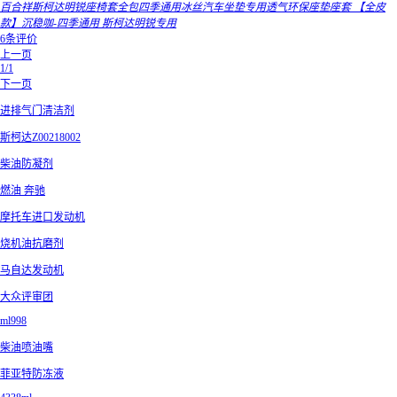
百合祥斯柯达明锐座椅套全包四季通用冰丝汽车坐垫专用透气环保座垫座套 【全皮
款】沉稳咖-四季通用 斯柯达明锐专用
6条评价
上一页
1/1
下一页
进排气门清洁剂
斯柯达Z00218002
柴油防凝剂
燃油 奔驰
摩托车进口发动机
烧机油抗磨剂
马自达发动机
大众评审团
ml998
柴油喷油嘴
菲亚特防冻液