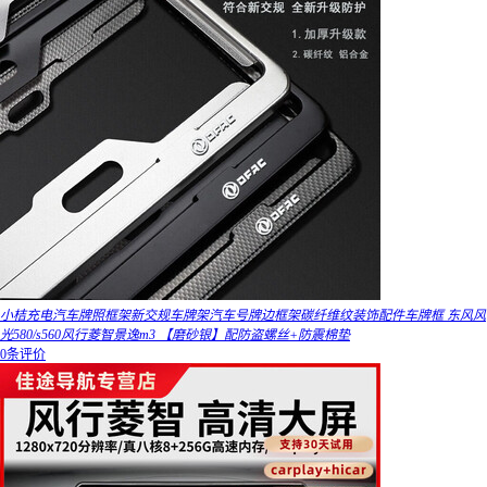
小桔充电汽车牌照框架新交规车牌架汽车号牌边框架碳纤维纹装饰配件车牌框 东风风
光580/s560风行菱智景逸m3 【磨砂银】配防盗螺丝+防震棉垫
0条评价