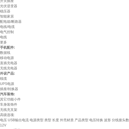
开关插座
光伏逆变器
稳压器
智能家居
配电箱/断路器
电线/电缆
电气控制
电线
更多
手机配件:
数据线
移动电源
直插充电器
无线充电器
外设产品:
线缆
UPS电源
插座/转换器
汽车装饰:
其它功能小件
车身装饰件
无线充支架
高级选项:
电压
USB输出电流
电源类型
类型
长度
外壳材质
产品类型
电压转换
波形
分线接头数
12V