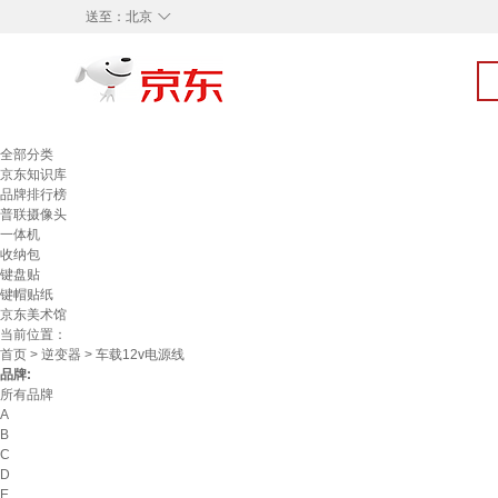
◇
送至：
北京
全部分类
京东知识库
品牌排行榜
普联摄像头
一体机
收纳包
键盘贴
键帽贴纸
京东美术馆
当前位置：
首页
>
逆变器
> 车载12v电源线
品牌:
所有品牌
A
B
C
D
E