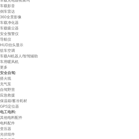
车载充电器拓展坞
车载影音
倒车雷达
360全景影像
车载净化器
车载吸尘器
安全预警仪
导航仪
HUD抬头显示
驻车空调
车载AI机器人/智驾辅助
车用暖风机
更多
安全自驾:
搭火线
充气泵
自驾野营
应急救援
保温箱/蓄冷耗材
GPS定位器
电工电料:
其他电料配件
电料配件
变压器
光伏组件