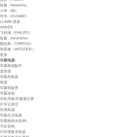
纽曼（Newsmy）
小米（MI）
华为（HUAWEI）
LLMIIN 原装
ANKER
飞利浦（PHILIPS）
纽曼（Newmine）
图拉斯（TORRAS）
智国者（WITGOER）
更多
车载电器:
车载电器配件
逆变器
车载充电器
电源
车载电饭煲
车载冰箱
车机导航/车载显示屏
行车记录仪
车用风扇
车载生活电器
车载电热水壶/杯
汽车音响
汽车电瓶充电器