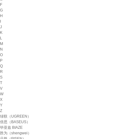
F
G
H
I
J
K
L
M
N
O
P
Q
R
S
T
V
W
X
Y
Z
绿联（UGREEN）
倍思（BASEUS）
毕亚兹 BIAZE
胜为（shengwei）
品胜（PISEN）