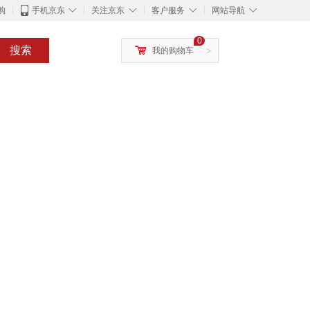
◇
◇
◇
◇
购
手机京东
关注京东
客户服务
网站导航
0
搜索
我的购物车
>