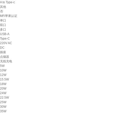
A to Type-c
其他
否
MFi苹果认证
单口
双口
多口
USB-A
Type-C
220V AC
DC
插座
点烟器
无线充电
5W
10W
12W
15.5W
18W
20W
24W
22.5W
25W
30W
35W