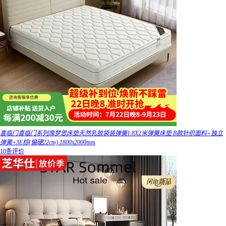
喜临门喜临门系列席梦思床垫天然乳胶袋装弹簧1.8X2米弹簧床垫 B款针织面料+独立
弹簧+3E棕(偏硬22cm) 1800x2000mm
10条评价